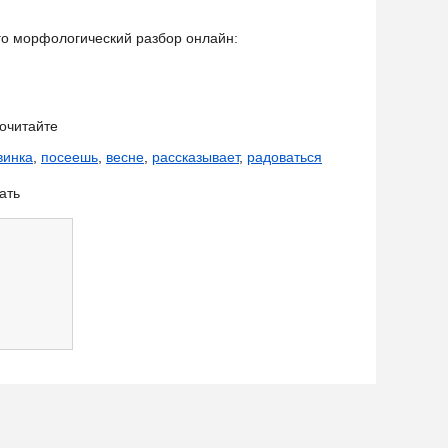
его морфологический разбор онлайн:
очитайте
винка
,
посеешь
,
весне
,
рассказывает
,
радоваться
ать