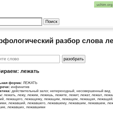
uchim.org
рфологический разбор слова л
бираем: лежать
ьная форма:
ЛЕЖАТЬ
 речи:
инфинитив
атика:
действительный залог, непереходный, несовершенный вид
ы:
лежать, лежу, лежим, лежишь, лежите, лежит, лежат, лежал, лежа
ий, лежащего, лежащему, лежащим, лежащем, лежащая, лежащей
ми, лежавший, лежавшего, лежавшему, лежавшим, лежавшем, ле
шие, лежавших, лежавшими