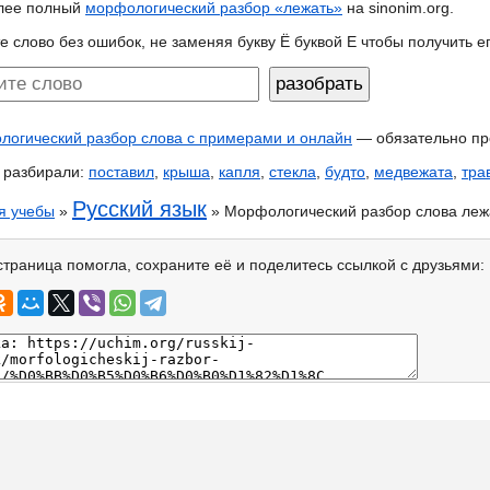
лее полный
морфологический разбор «лежать»
на sinonim.org.
е слово без ошибок, не заменяя букву Ё буквой Е чтобы получить 
огический разбор слова с примерами и онлайн
— обязательно пр
 разбирали:
поставил
,
крыша
,
капля
,
стекла
,
будто
,
медвежата
,
тра
Русский язык
я учебы
»
» Морфологический разбор слова леж
страница помогла, сохраните её и поделитесь ссылкой с друзьями: