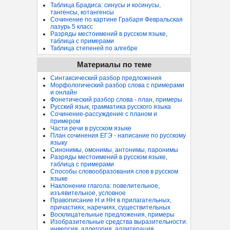
Таблица Брадиса: синусы и косинусы,
тангенсы, котангенсы
Сочинение по картине Грабаря Февральская
лазурь 5 класс
Разряды местоимений в русском языке,
таблица с примерами
Таблица степеней по алгебре
Материалы по теме
Синтаксический разбор предложения
Морфологический разбор слова с примерами
и онлайн
Фонетический разбор слова - план, примеры
Русский язык, грамматика русского языка
Сочинение-рассуждение с планом и
примером
Части речи в русском языке
План сочинения ЕГЭ - написание по русскому
языку
Синонимы, омонимы, антонимы, паронимы
Разряды местоимений в русском языке,
таблица с примерами
Способы словообразования слов в русском
языке
Наклонение глагола: повелительное,
изъявительное, условное
Правописание Н и НН в прилагательных,
причастиях, наречиях, существительных
Восклицательные предложения, примеры
Изобразительные средства выразительности:
инверсия, аллегория, аллитерация...