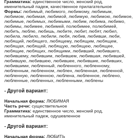
Грамматика:
единственное число, женский род,
именительный падеж, качественное прилагательное
Формы:
любимый, любимого, любимому, любимым,
любимом, любимая, любимой, любимую, любимою, любимое,
любимые, любимых, любимыми, любим, любима, любимо,
любимы, любимее, любимей, полюбимее, полюбимей,
любить, люблю, любишь, любите, любит, любят, любил,
любила, любило, любили, любя, любив, любивши, люби,
любящий, любящего, любящему, любящим, любящем,
любящая, любящей, любящую, любящею, любящее,
любящие, любящих, любящими, любивший, любившего,
любившему, любившим, любившем, любившая, любившей,
любившую, любившею, любившее, любившие, любивших,
любившими, любленный, любленного, любленному,
любленным, любленном, люблен, любленная, любленной,
любленную, любленною, люблена, любленное, люблено,
любленные, любленных, любленными, люблены
- Другой вариант:
Начальная форма:
ЛЮБИМАЯ
Часть речи:
существительное
Грамматика:
единственное число, женский род,
именительный падеж, одушевленное
- Другой вариант:
Начальная форма:
ЛЮБИТЬ