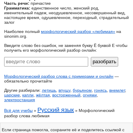
Часть речи:
причастие
Грамматика:
единственное число, женский род,
именительный падеж, неодушевленное, несовершенный вид,
настоящее время, одушевленное, переходный, страдательный
залог
Наиболее полный
морфологический разбор «любимая»
на
sinonim.org.
Введите слово без ошибок, не заменяя букву Ё буквой Е чтобы
получить его морфологический разбор онлайн:
Морфологический разбор слова с примерами и онлайн
—
обязательно прочитайте
Другие разбирали:
летишь
,
впущу
,
бурьяном
,
гонясь
,
внемлет
,
царские
,
капли
,
жёлтая
,
восторженный
,
огнями
,
электростанция
Русский язык
Всё для учебы
»
» Морфологический
разбор слова любимая
Если страница помогла, сохраните её и поделитесь ссылкой с