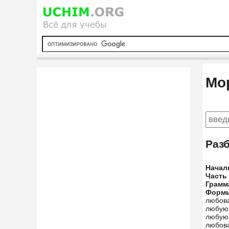
Мо
Раз
Начал
Часть
Грамм
Форм
любова
любую
любую
любов