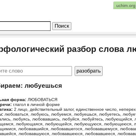
uchim.org
рфологический разбор слова 
бираем: любуешься
ьная форма:
ЛЮБОВАТЬСЯ
 речи:
глагол в личной форме
атика:
2 лицо, действительный залог, единственное число, непер
ы:
любоваться, любуюсь, любуемся, любуешься, любуетесь, любует
лись, любуясь, любовавшись, любуйся, любуйтесь, любующийся
щемся, любующаяся, любующейся, любующуюся, любующеюся, 
щимися, любовавшийся, любовавшегося, любовавшемуся, любова
авшейся, любовавшуюся, любовавшеюся, любовавшееся, любовав