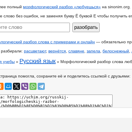
лее полный
морфологический разбор «любуешься»
на sinonim.org.
е слово без ошибок, не заменяя букву Ё буквой Е чтобы получить 
огический разбор слова с примерами и онлайн
— обязательно пр
 разбирали:
расцветают
,
вернётся
,
славяне
,
запела
,
белоснежный
,
Русский язык
я учебы
»
» Морфологический разбор слова лю
страница помогла, сохраните её и поделитесь ссылкой с друзьями: