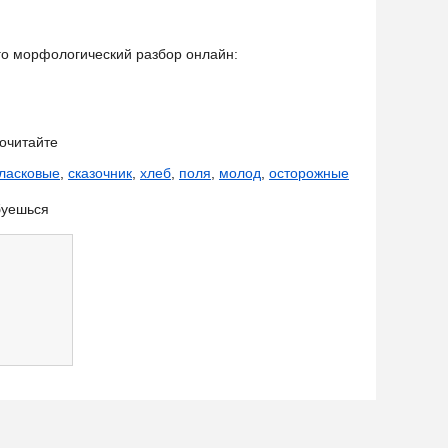
его морфологический разбор онлайн:
очитайте
ласковые
,
сказочник
,
хлеб
,
поля
,
молод
,
осторожные
буешься