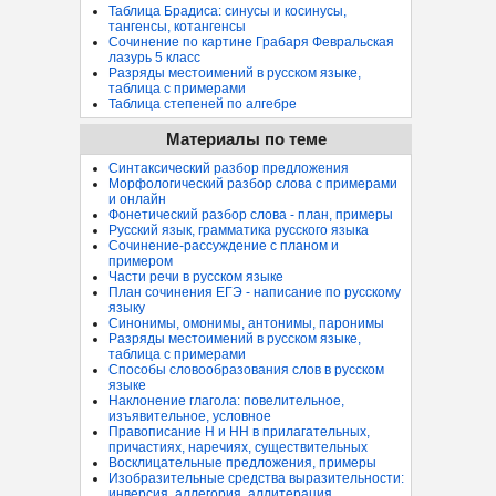
Таблица Брадиса: синусы и косинусы,
тангенсы, котангенсы
Сочинение по картине Грабаря Февральская
лазурь 5 класс
Разряды местоимений в русском языке,
таблица с примерами
Таблица степеней по алгебре
Материалы по теме
Синтаксический разбор предложения
Морфологический разбор слова с примерами
и онлайн
Фонетический разбор слова - план, примеры
Русский язык, грамматика русского языка
Сочинение-рассуждение с планом и
примером
Части речи в русском языке
План сочинения ЕГЭ - написание по русскому
языку
Синонимы, омонимы, антонимы, паронимы
Разряды местоимений в русском языке,
таблица с примерами
Способы словообразования слов в русском
языке
Наклонение глагола: повелительное,
изъявительное, условное
Правописание Н и НН в прилагательных,
причастиях, наречиях, существительных
Восклицательные предложения, примеры
Изобразительные средства выразительности:
инверсия, аллегория, аллитерация...