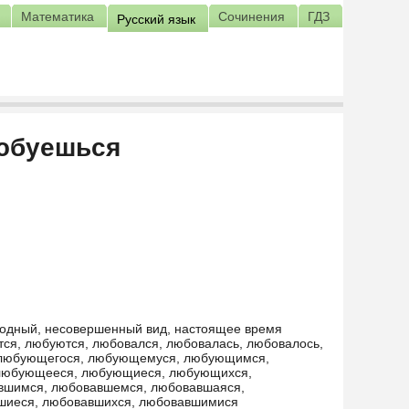
Математика
Сочинения
ГДЗ
Русский язык
любуешься
еходный, несовершенный вид, настоящее время
ся, любуются, любовался, любовалась, любовалось,
, любующегося, любующемуся, любующимся,
любующееся, любующиеся, любующихся,
вшимся, любовавшемся, любовавшаяся,
шиеся, любовавшихся, любовавшимися