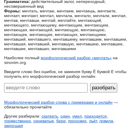
Грамматика:
действительный залог, непереходный,
несовершенный вид
Формы:
мечтать, мечтаю, мечтаем, мечтаешь, мечтаете,
мечтает, мечтают, мечтал, мечтала, мечтало, мечтали, мечтая,
мечтав, мечтавши, мечтай, мечтайте, мечтающий,
мечтающего, мечтающему, мечтающим, мечтающем,
мечтающая, мечтающей, мечтающую, мечтающею,
мечтающее, мечтающие, мечтающих, мечтающими,
мечтавший, мечтавшего, мечтавшему, мечтавшим, мечтавшем,
мечтавшая, мечтавшей, мечтавшую, мечтавшею, мечтавшее,
мечтавшие, мечтавших, мечтавшими
Наиболее полный
морфологический разбор «мечтать»
на
sinonim.org.
Введите слово без ошибок, не заменяя букву Ё буквой Е чтобы
получить его морфологический разбор онлайн:
Морфологический разбор слова с примерами и онлайн
—
обязательно прочитайте
Другие разбирали:
скатерть
,
один
,
умел
,
приходится
,
торжественно
,
синеватые
,
бери
,
прохожих
,
льёт
,
ловила
,
заросшая