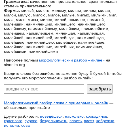
Грамматика:
качественное прилагательное, сравнительная
степень прилагательного
Формы:
милый, милого, милому, милым, милом, милая,
милой, милую, милою, милое, милые, милых, милыми, мил,
мила, мило, милы, милее, милей, помилее, помилей,
милейший, наимилейший, милейшего, наимилейшего,
милейшему, наимилейшему, милейшим, наимилейшим,
милейшем, наимилейшем, милейшая, наимилейшая,
милейшей, наимилейшей, милейшую, наимилейшую,
милейшею, наимилейшею, милейшее, наимилейшее,
милейшие, наимилейшие, милейших, наимилейших,
милейшими, наимилейшими
Наиболее полный
морфологический разбор «милее»
на
sinonim.org.
Введите слово без ошибок, не заменяя букву Ё буквой Е чтобы
получить его морфологический разбор онлайн:
Морфологический разбор слова с примерами и онлайн
—
обязательно прочитайте
Другие разбирали:
поведёшься
,
насколько
,
крокодилов
,
красивого
,
сурово
,
бездельничать
,
власть
,
висят
,
небрежно
,
истории
,
сова