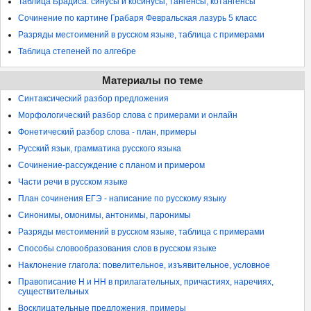
Таблица Брадиса: синусы и косинусы, тангенсы, котангенсы
Сочинение по картине Грабаря Февральская лазурь 5 класс
Разряды местоимений в русском языке, таблица с примерами
Таблица степеней по алгебре
Материалы по теме
Синтаксический разбор предложения
Морфологический разбор слова с примерами и онлайн
Фонетический разбор слова - план, примеры
Русский язык, грамматика русского языка
Сочинение-рассуждение с планом и примером
Части речи в русском языке
План сочинения ЕГЭ - написание по русскому языку
Синонимы, омонимы, антонимы, паронимы
Разряды местоимений в русском языке, таблица с примерами
Способы словообразования слов в русском языке
Наклонение глагола: повелительное, изъявительное, условное
Правописание Н и НН в прилагательных, причастиях, наречиях,
существительных
Восклицательные предложения, примеры