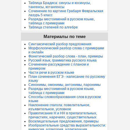
Таблица Брадиса: синусы и косинусы,
тангенсы, котангенсы
Сочинение по картине Грабаря Февральская
лазурь 5 класс
Разряды местоимений в русском языке,
таблица с примерами
Таблица степеней по алгебре
Материалы по теме
Синтаксический разбор предложения
Морфологический разбор слова с примерами
и онлайн
Фонетический разбор слова - план, примеры
Русский язык, грамматика русского языка
Сочинение-рассуждение с планом и
примером
Части речи в русском языке
План сочинения ЕГЭ - написание по русскому
языку
Синонимы, омонимы, антонимы, паронимы
Разряды местоимений в русском языке,
таблица с примерами
Способы словообразования слов в русском
языке
Наклонение глагола: повелительное,
изъявительное, условное
Правописание Н и НН в прилагательных,
причастиях, наречиях, существительных
Восклицательные предложения, примеры
Изобразительные средства выразительности:
инверсия, аллегория, аллитерация...