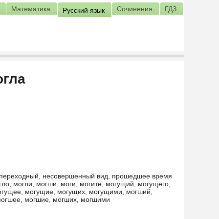
Математика
Сочинения
ГДЗ
Русский язык
огла
 непереходный, несовершенный вид, прошедшее время
гло, могли, могши, моги, могите, могущий, могущего,
гущее, могущие, могущих, могущими, могший,
могшее, могшие, могших, могшими