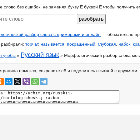
е слово без ошибок, не заменяя букву Ё буквой Е чтобы получить 
огический разбор слова с примерами и онлайн
— обязательно пр
 разбирали:
торчат
,
называется
,
покрашенный
,
глубокая
,
набок
,
кра
Русский язык
я учебы
»
» Морфологический разбор слова мог
страница помогла, сохраните её и поделитесь ссылкой с друзьями: