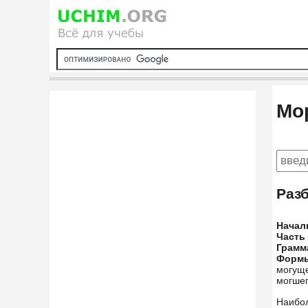
Мо
Раз
Начал
Часть
Грамм
Форм
могуще
могшег
Наибо