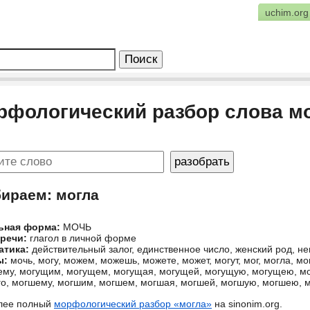
uchim.org
рфологический разбор слова м
бираем: могла
ьная форма:
МОЧЬ
 речи:
глагол в личной форме
атика:
действительный залог, единственное число, женский род,
ы:
мочь, могу, можем, можешь, можете, может, могут, мог, могла, мо
му, могущим, могущем, могущая, могущей, могущую, могущею, мо
о, могшему, могшим, могшем, могшая, могшей, могшую, могшею, 
лее полный
морфологический разбор «могла»
на sinonim.org.