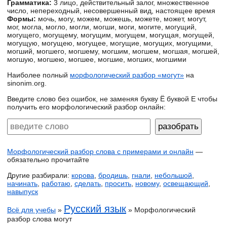
Грамматика:
3 лицо, действительный залог, множественное
число, непереходный, несовершенный вид, настоящее время
Формы:
мочь, могу, можем, можешь, можете, может, могут,
мог, могла, могло, могли, могши, моги, могите, могущий,
могущего, могущему, могущим, могущем, могущая, могущей,
могущую, могущею, могущее, могущие, могущих, могущими,
могший, могшего, могшему, могшим, могшем, могшая, могшей,
могшую, могшею, могшее, могшие, могших, могшими
Наиболее полный
морфологический разбор «могут»
на
sinonim.org.
Введите слово без ошибок, не заменяя букву Ё буквой Е чтобы
получить его морфологический разбор онлайн:
Морфологический разбор слова с примерами и онлайн
—
обязательно прочитайте
Другие разбирали:
корова
,
бродишь
,
гнали
,
небольшой
,
начинать
,
работаю
,
сделать
,
просить
,
новому
,
освещающий
,
навыпуск
Русский язык
Всё для учебы
»
» Морфологический
разбор слова могут