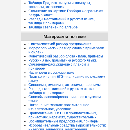
Таблица Брадиса: синусы и косинусы,
тангенсы, котангенсы
Сочинение по картине Грабаря Февральская
лазурь 5 класс
Разряды местоимений в русском языке,
таблица с примерами
Таблица степеней по алгебре
Материалы по теме
Синтаксический разбор предложения
Морфологический разбор слова с примерами
и онлайн
Фонетический разбор слова - план, примеры
Русский язык, грамматика русского языка
Сочинение-рассуждение с планом и
примером
Части речи в русском языке
План сочинения ЕГЭ - написание по русскому
языку
Синонимы, омонимы, антонимы, паронимы
Разряды местоимений в русском языке,
таблица с примерами
Способы словообразования слов в русском
языке
Наклонение глагола: повелительное,
изъявительное, условное
Правописание Н и НН в прилагательных,
причастиях, наречиях, существительных
Восклицательные предложения, примеры
Изобразительные средства выразительности:
инверсия, аллегория, аллитерация...