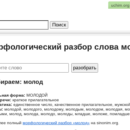
uchim.org
рфологический разбор слова м
бираем: молод
ьная форма:
МОЛОДОЙ
 речи:
краткое прилагательное
атика:
единственное число, качественное прилагательное, мужско
ы:
молодой, молодого, молодому, молодым, молодом, молодая, мо
ми, молод, молода, молодо, молоды, младше, моложе, помладше
лее полный
морфологический разбор «молод»
на sinonim.org.