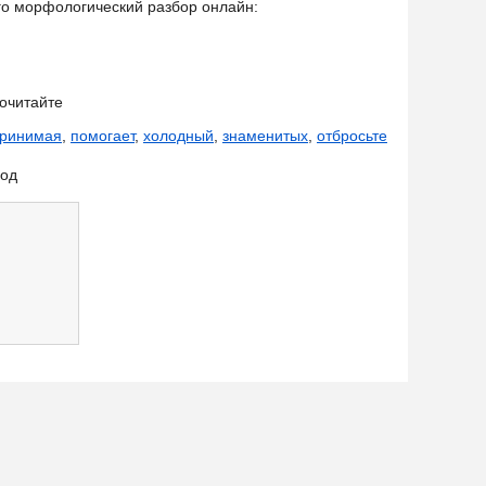
его морфологический разбор онлайн:
очитайте
ринимая
,
помогает
,
холодный
,
знаменитых
,
отбросьте
лод