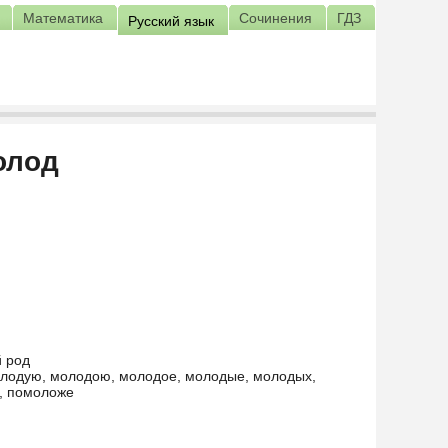
Математика
Сочинения
ГДЗ
Русский язык
олод
й род
лодую, молодою, молодое, молодые, молодых,
, помоложе