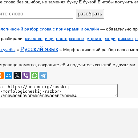
е слово без ошибок, не заменяя букву Ё буквой Е чтобы получить 
огический разбор слова с примерами и онлайн
— обязательно пр
 разбирали:
качество
,
ищи
,
растерзанных
,
утроить
,
люди
,
письмо
,
п
Русский язык
я учебы
»
» Морфологический разбор слова мо
страница помогла, сохраните её и поделитесь ссылкой с друзьями: