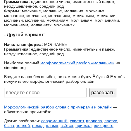
Грамматика:
единственное число, именительный падеж,
неодушевленное, средний род
Формы:
молчание, молчанье, молчания, молчанья,
молчанию, молчанью, молчанием, молчаньем, молчании,
молчаньи, молчаний, молчаниям, молчаньям, молчаниями,
молчаньями, молчаниях, молчаньях
- Другой вариант:
Начальная форма:
МОЛЧАНЬЕ
Грамматика:
единственное число, именительный падеж,
неодушевленное, средний род
Наиболее полный
морфологический разбор «молчанье»
на
sinonim.org.
Введите слово без ошибок, не заменяя букву Ё буквой Е чтобы
получить его морфологический разбор онлайн:
Морфологический разбор слова с примерами и онлайн
—
обязательно прочитайте
Другие разбирали:
современный
,
свистит
,
провела
,
пастух
,
была
,
теплей
,
поход
,
пламя
,
вьётся
,
приехал
,
вечернего