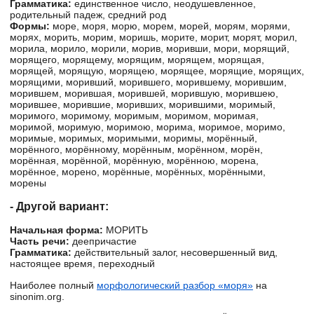
Грамматика:
единственное число, неодушевленное,
родительный падеж, средний род
Формы:
море, моря, морю, морем, морей, морям, морями,
морях, морить, морим, моришь, морите, морит, морят, морил,
морила, морило, морили, морив, моривши, мори, морящий,
морящего, морящему, морящим, морящем, морящая,
морящей, морящую, морящею, морящее, морящие, морящих,
морящими, моривший, морившего, морившему, морившим,
морившем, морившая, морившей, морившую, морившею,
морившее, морившие, моривших, морившими, моримый,
моримого, моримому, моримым, моримом, моримая,
моримой, моримую, моримою, морима, моримое, моримо,
моримые, моримых, моримыми, моримы, морённый,
морённого, морённому, морённым, морённом, морён,
морённая, морённой, морённую, морённою, морена,
морённое, морено, морённые, морённых, морёнными,
морены
- Другой вариант:
Начальная форма:
МОРИТЬ
Часть речи:
деепричастие
Грамматика:
действительный залог, несовершенный вид,
настоящее время, переходный
Наиболее полный
морфологический разбор «моря»
на
sinonim.org.