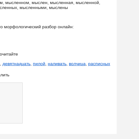
, мысленном, мыслен, мысленная, мысленной,
ысленных, мысленными, мыслены
его морфологический разбор онлайн:
очитайте
,
девятнадцать
,
пилой
,
наливать
,
волчица
,
расписных
лить