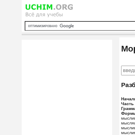
Мо
Раз
Начал
Часть
Грамм
Форм
мысли
мысля
мысли
мысли