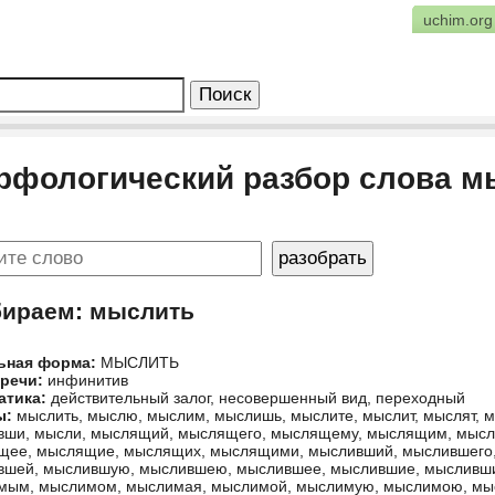
uchim.org
рфологический разбор слова м
бираем: мыслить
ьная форма:
МЫСЛИТЬ
 речи:
инфинитив
атика:
действительный залог, несовершенный вид, переходный
ы:
мыслить, мыслю, мыслим, мыслишь, мыслите, мыслит, мыслят, м
вши, мысли, мыслящий, мыслящего, мыслящему, мыслящим, мыс
щее, мыслящие, мыслящих, мыслящими, мысливший, мыслившего
вшей, мыслившую, мыслившею, мыслившее, мыслившие, мысливши
мым, мыслимом, мыслимая, мыслимой, мыслимую, мыслимою, мы