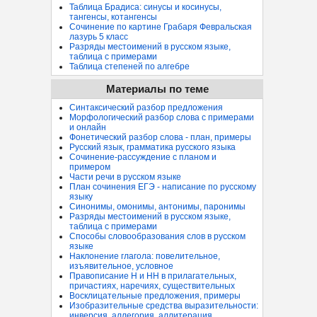
Таблица Брадиса: синусы и косинусы,
тангенсы, котангенсы
Сочинение по картине Грабаря Февральская
лазурь 5 класс
Разряды местоимений в русском языке,
таблица с примерами
Таблица степеней по алгебре
Материалы по теме
Синтаксический разбор предложения
Морфологический разбор слова с примерами
и онлайн
Фонетический разбор слова - план, примеры
Русский язык, грамматика русского языка
Сочинение-рассуждение с планом и
примером
Части речи в русском языке
План сочинения ЕГЭ - написание по русскому
языку
Синонимы, омонимы, антонимы, паронимы
Разряды местоимений в русском языке,
таблица с примерами
Способы словообразования слов в русском
языке
Наклонение глагола: повелительное,
изъявительное, условное
Правописание Н и НН в прилагательных,
причастиях, наречиях, существительных
Восклицательные предложения, примеры
Изобразительные средства выразительности:
инверсия, аллегория, аллитерация...