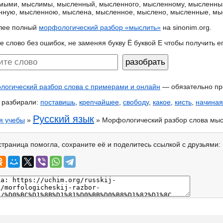
мыми, мыслимы, мысленный, мысленного, мысленному, мысленным
нную, мысленною, мыслена, мысленное, мыслено, мысленные, м
лее полный
морфологический разбор «мыслить»
на sinonim.org.
е слово без ошибок, не заменяя букву Ё буквой Е чтобы получить 
огический разбор слова с примерами и онлайн
— обязательно пр
 разбирали:
поставишь
,
крепчайшее
,
свободу
,
какое
,
кисть
,
начиная
Русский язык
я учебы
»
» Морфологический разбор слова мыс
страница помогла, сохраните её и поделитесь ссылкой с друзьями: