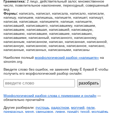
Грамматика:
2 лицо, действительный залог, множественное
число, повелительное наклонение, переходный, совершенный
вид
Формы:
написать, написал, написала, написало, написали,
напишу, напишем, напишешь, напишете, напишет, напишут,
написав, написавши, напишемте, напиши, напишите,
написавший, написавшего, написавшему, написавшим,
написавшем, написавшая, написавшей, написавшую,
написавшею, написавшее, написавшие, написавших,
написавшими, написанный, написанного, написанному,
написанным, написанном, написан, написанная, написанной,
написанную, написанною, написана, написанное, написано,
написанные, написанных, написанными, написаны
Наиболее полный
морфологический разбор «напишите»
на
sinonim.org.
Введите слово без ошибок, не заменяя букву Ё буквой Е чтобы
получить его морфологический разбор онлайн:
Морфологический разбор слова с примерами и онлайн
—
обязательно прочитайте
Другие разбирали:
пустошь
,
радостном
,
могучий
,
пели
,
прекрасных
,
меня
,
свинцовое
,
ливне
,
придёт
,
тихой
,
молодёжь