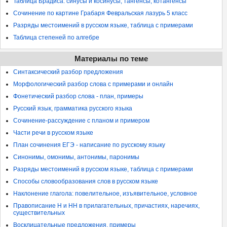
Таблица Брадиса: синусы и косинусы, тангенсы, котангенсы
Сочинение по картине Грабаря Февральская лазурь 5 класс
Разряды местоимений в русском языке, таблица с примерами
Таблица степеней по алгебре
Материалы по теме
Синтаксический разбор предложения
Морфологический разбор слова с примерами и онлайн
Фонетический разбор слова - план, примеры
Русский язык, грамматика русского языка
Сочинение-рассуждение с планом и примером
Части речи в русском языке
План сочинения ЕГЭ - написание по русскому языку
Синонимы, омонимы, антонимы, паронимы
Разряды местоимений в русском языке, таблица с примерами
Способы словообразования слов в русском языке
Наклонение глагола: повелительное, изъявительное, условное
Правописание Н и НН в прилагательных, причастиях, наречиях,
существительных
Восклицательные предложения, примеры