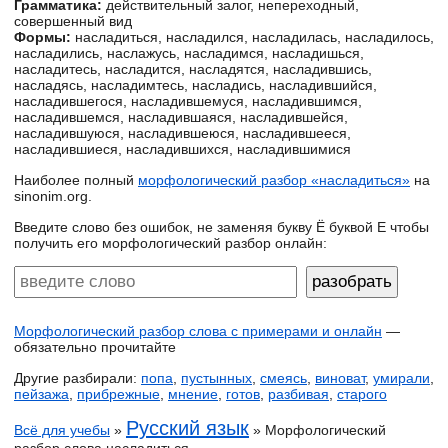
Грамматика:
действительный залог, непереходный,
совершенный вид
Формы:
насладиться, насладился, насладилась, насладилось,
насладились, наслажусь, насладимся, насладишься,
насладитесь, насладится, насладятся, насладившись,
насладясь, насладимтесь, насладись, насладившийся,
насладившегося, насладившемуся, насладившимся,
насладившемся, насладившаяся, насладившейся,
насладившуюся, насладившеюся, насладившееся,
насладившиеся, насладившихся, насладившимися
Наиболее полный
морфологический разбор «насладиться»
на
sinonim.org.
Введите слово без ошибок, не заменяя букву Ё буквой Е чтобы
получить его морфологический разбор онлайн:
Морфологический разбор слова с примерами и онлайн
—
обязательно прочитайте
Другие разбирали:
попа
,
пустынных
,
смеясь
,
виноват
,
умирали
,
пейзажа
,
прибрежные
,
мнение
,
готов
,
разбивая
,
старого
Русский язык
Всё для учебы
»
» Морфологический