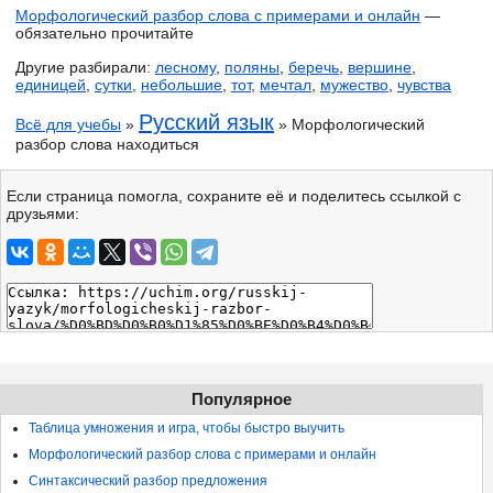
Морфологический разбор слова с примерами и онлайн
—
обязательно прочитайте
Другие разбирали:
лесному
,
поляны
,
беречь
,
вершине
,
единицей
,
сутки
,
небольшие
,
тот
,
мечтал
,
мужество
,
чувства
Русский язык
Всё для учебы
»
» Морфологический
разбор слова находиться
Если страница помогла, сохраните её и поделитесь ссылкой с
друзьями:
Популярное
Таблица умножения и игра, чтобы быстро выучить
Морфологический разбор слова с примерами и онлайн
Синтаксический разбор предложения