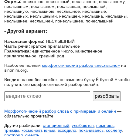
Формы:
неслышно, неслышный, неслышного, неслышному,
неслышным, неслышном, неслышная, неслышной,
неслышную, неслышною, неслышное, неслышные,
неслышных, неслышными, неслышен, неслышна, неслышны,
неслышнее, неслышней, понеслышнее, понеслышней
- Другой вариант:
Начальная форма:
НЕСЛЫШНЫЙ
Часть речи:
краткое прилагательное
Грамматика:
единственное число, качественное
прилагательное, средний род
Наиболее полный
морфологический разбор «неслышно»
на
sinonim.org.
Введите слово без ошибок, не заменяя букву Ё буквой Е чтобы
получить его морфологический разбор онлайн:
Морфологический разбор слова с примерами и онлайн
—
обязательно прочитайте
Другие разбирали:
станционный
,
улыбаются
,
помнишь
,
трижды
,
космонавт
,
юный
,
всходило
,
покачиваясь
,
сослепу
,
построил
,
смерть