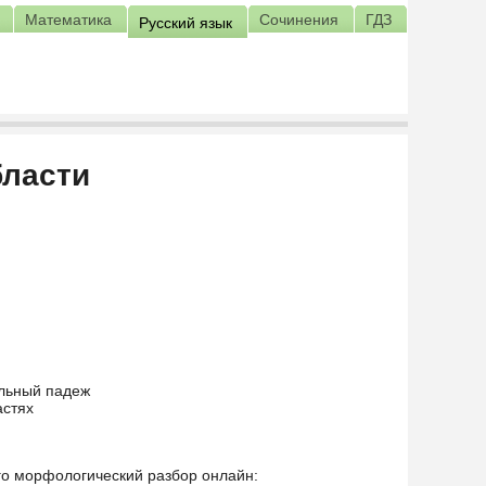
Математика
Сочинения
ГДЗ
Русский язык
бласти
ельный падеж
астях
его морфологический разбор онлайн: