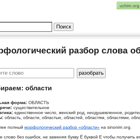
uchim.org
рфологический разбор слова о
бираем: области
ьная форма:
ОБЛАСТЬ
 речи:
существительное
атика:
единственное число, женский род, неодушевленное, родит
ы:
область, области, областью, областей, областям, областями, обл
лее полный
морфологический разбор «области»
на sinonim.org.
е слово без ошибок, не заменяя букву Ё буквой Е чтобы получить 