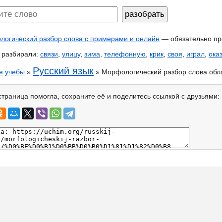
огический разбор слова с примерами и онлайн
— обязательно пр
 разбирали:
связи
,
улицу
,
зима
,
телефонную
,
крик
,
своя
,
играл
,
ока
Русский язык
я учебы
»
» Морфологический разбор слова обл
страница помогла, сохраните её и поделитесь ссылкой с друзьями: