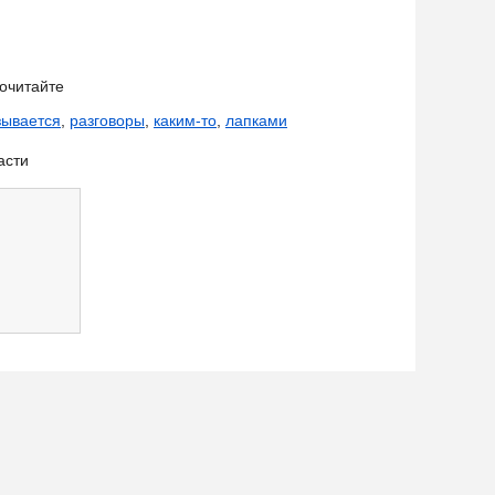
очитайте
зывается
,
разговоры
,
каким-то
,
лапками
асти