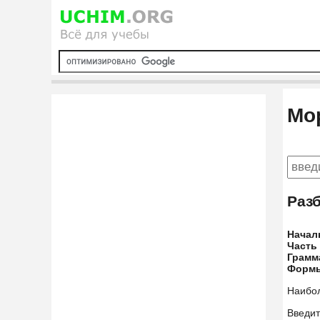
Мо
Раз
Начал
Часть
Грамм
Форм
Наибо
Введит