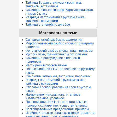
Таблица Брадиса: синусы и косинусы,
тангенсы, котангенсы
Сочинение по картине Грабаря Февральская
лазурь 5 класс
Разряды местоимений в русском языке,
таблица с примерами
Таблица степеней по алгебре
Материалы по теме
Синтаксический разбор предложения
Морфологический разбор слова с примерами
и онлайн
Фонетический разбор слова - план, примеры
Русский язык, грамматика русского языка
Сочинение-рассуждение с планом и
примером
Части речи в русском языке
План сочинения ЕГЭ - написание по русскому
языку
Синонимы, омонимы, антонимы, паронимы
Разряды местоимений в русском языке,
таблица с примерами
Способы словообразования слов в русском
языке
Наклонение глагола: повелительное,
изъявительное, условное
Правописание Н и НН в прилагательных,
причастиях, наречиях, существительных
Восклицательные предложения, примеры
Изобразительные средства выразительности:
инверсия, аллегория, аллитерация...