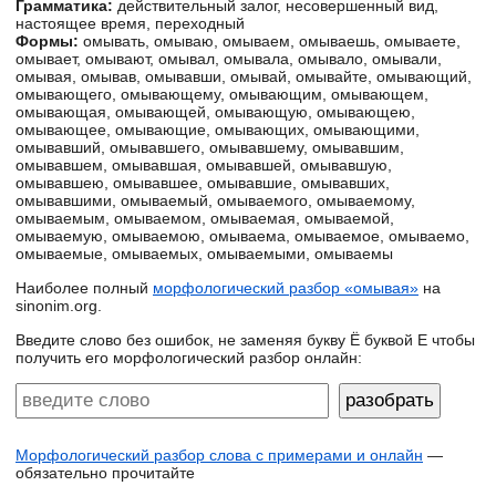
Грамматика:
действительный залог, несовершенный вид,
настоящее время, переходный
Формы:
омывать, омываю, омываем, омываешь, омываете,
омывает, омывают, омывал, омывала, омывало, омывали,
омывая, омывав, омывавши, омывай, омывайте, омывающий,
омывающего, омывающему, омывающим, омывающем,
омывающая, омывающей, омывающую, омывающею,
омывающее, омывающие, омывающих, омывающими,
омывавший, омывавшего, омывавшему, омывавшим,
омывавшем, омывавшая, омывавшей, омывавшую,
омывавшею, омывавшее, омывавшие, омывавших,
омывавшими, омываемый, омываемого, омываемому,
омываемым, омываемом, омываемая, омываемой,
омываемую, омываемою, омываема, омываемое, омываемо,
омываемые, омываемых, омываемыми, омываемы
Наиболее полный
морфологический разбор «омывая»
на
sinonim.org.
Введите слово без ошибок, не заменяя букву Ё буквой Е чтобы
получить его морфологический разбор онлайн:
Морфологический разбор слова с примерами и онлайн
—
обязательно прочитайте