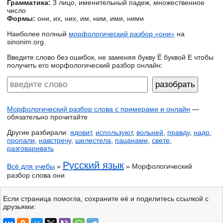
Грамматика:
3 лицо, именительный падеж, множественное
число
Формы:
они, их, них, им, ним, ими, ними
Наиболее полный
морфологический разбор «они»
на
sinonim.org.
Введите слово без ошибок, не заменяя букву Ё буквой Е чтобы
получить его морфологический разбор онлайн:
Морфологический разбор слова с примерами и онлайн
—
обязательно прочитайте
Другие разбирали:
ядовит
,
используют
,
вольней
,
правду
,
надо
,
пропали
,
навстречу
,
шелестела
,
пацанами
,
свете
,
разговаривать
Русский язык
Всё для учебы
»
» Морфологический
разбор слова они
Если страница помогла, сохраните её и поделитесь ссылкой с
друзьями: