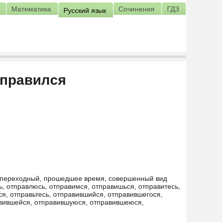
Математика
Сочинения
ГДЗ
Русский язык
тправился
 непереходный, прошедшее время, совершенный вид
ь, отправлюсь, отправимся, отправишься, отправитесь,
ся, отправьтесь, отправившийся, отправившегося,
вившейся, отправившуюся, отправившеюся,