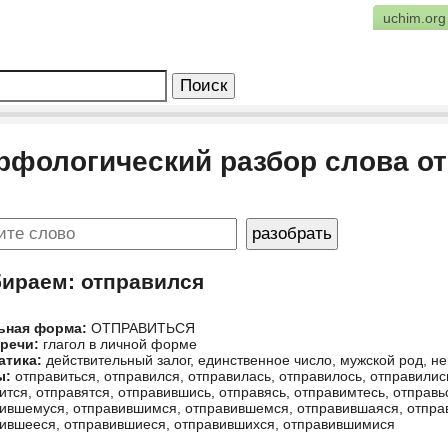
uchim.org
рфологический разбор слова о
бираем: отправился
ьная форма:
ОТПРАВИТЬСЯ
 речи:
глагол в личной форме
атика:
действительный залог, единственное число, мужской род,
ы:
отправиться, отправился, отправилась, отправилось, отправилис
ится, отправятся, отправившись, отправясь, отправимтесь, отправь
ившемуся, отправившимся, отправившемся, отправившаяся, отпра
ившееся, отправившиеся, отправившихся, отправившимися