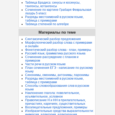
Таблица Брадиса: синусы и косинусы,
тангенсы, котангенсы
Сочинение по картине Грабаря Февральская
лазурь 5 класс
Разряды местоимений в русском языке,
таблица с примерами
Таблица степеней по алгебре
Материалы по теме
Синтаксический разбор предложения
Морфологический разбор слова с примерами
и онлайн
Фонетический разбор слова - план, примеры
Русский язык, грамматика русского языка
Сочинение-рассуждение с планом и
примером
Части речи в русском языке
План сочинения ЕГЭ - написание по русскому
языку
Синонимы, омонимы, антонимы, паронимы
Разряды местоимений в русском языке,
таблица с примерами
Способы словообразования слов в русском
языке
Наклонение глагола: повелительное,
изъявительное, условное
Правописание Н и НН в прилагательных,
причастиях, наречиях, существительных
Восклицательные предложения, примеры
Изобразительные средства выразительности:
инверсия, аллегория, аллитерация...