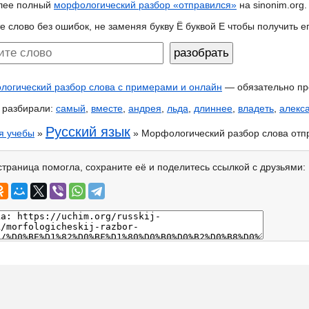
лее полный
морфологический разбор «отправился»
на sinonim.org.
е слово без ошибок, не заменяя букву Ё буквой Е чтобы получить 
огический разбор слова с примерами и онлайн
— обязательно пр
 разбирали:
самый
,
вместе
,
андрея
,
льда
,
длиннее
,
владеть
,
алекс
Русский язык
я учебы
»
» Морфологический разбор слова отп
страница помогла, сохраните её и поделитесь ссылкой с друзьями: