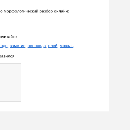
его морфологический разбор онлайн:
очитайте
андр
,
заметив
,
непоседа
,
елей
,
мозоль
равился