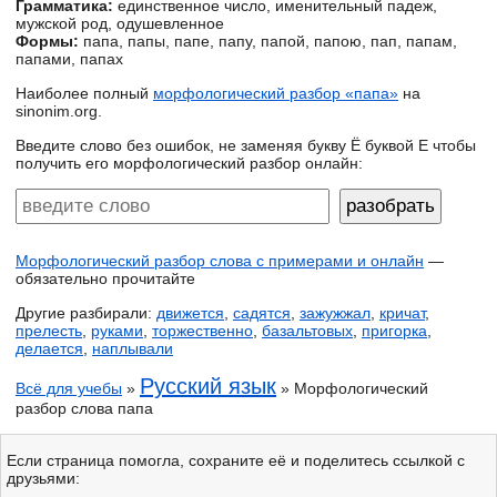
Грамматика:
единственное число, именительный падеж,
мужской род, одушевленное
Формы:
папа, папы, папе, папу, папой, папою, пап, папам,
папами, папах
Наиболее полный
морфологический разбор «папа»
на
sinonim.org.
Введите слово без ошибок, не заменяя букву Ё буквой Е чтобы
получить его морфологический разбор онлайн:
Морфологический разбор слова с примерами и онлайн
—
обязательно прочитайте
Другие разбирали:
движется
,
садятся
,
зажужжал
,
кричат
,
прелесть
,
руками
,
торжественно
,
базальтовых
,
пригорка
,
делается
,
наплывали
Русский язык
Всё для учебы
»
» Морфологический
разбор слова папа
Если страница помогла, сохраните её и поделитесь ссылкой с
друзьями: