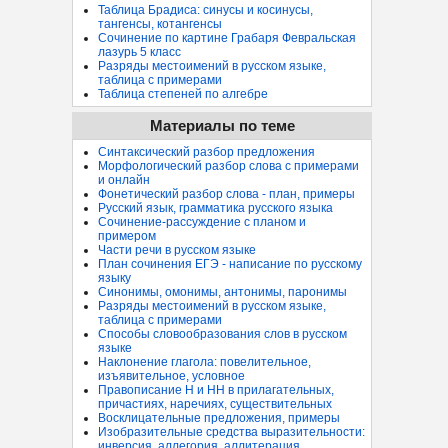
Таблица Брадиса: синусы и косинусы,
тангенсы, котангенсы
Сочинение по картине Грабаря Февральская
лазурь 5 класс
Разряды местоимений в русском языке,
таблица с примерами
Таблица степеней по алгебре
Материалы по теме
Синтаксический разбор предложения
Морфологический разбор слова с примерами
и онлайн
Фонетический разбор слова - план, примеры
Русский язык, грамматика русского языка
Сочинение-рассуждение с планом и
примером
Части речи в русском языке
План сочинения ЕГЭ - написание по русскому
языку
Синонимы, омонимы, антонимы, паронимы
Разряды местоимений в русском языке,
таблица с примерами
Способы словообразования слов в русском
языке
Наклонение глагола: повелительное,
изъявительное, условное
Правописание Н и НН в прилагательных,
причастиях, наречиях, существительных
Восклицательные предложения, примеры
Изобразительные средства выразительности:
инверсия, аллегория, аллитерация...