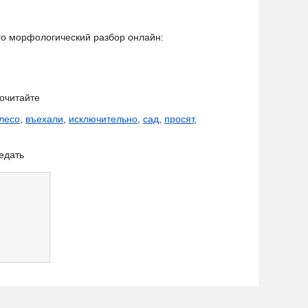
его морфологический разбор онлайн:
очитайте
лесо
,
въехали
,
исключительно
,
сад
,
просят
,
едать