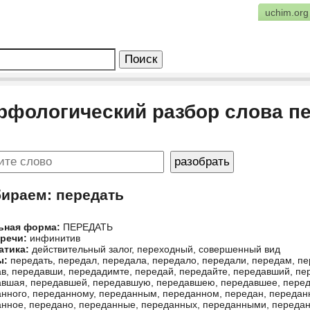
uchim.org
рфологический разбор слова п
бираем: передать
ьная форма:
ПЕРЕДАТЬ
 речи:
инфинитив
атика:
действительный залог, переходный, совершенный вид
ы:
передать, передал, передала, передало, передали, передам, пе
в, передавши, передадимте, передай, передайте, передавший, п
вшая, передавшей, передавшую, передавшею, передавшее, перед
нного, переданному, переданным, переданном, передан, передан
нное, передано, переданные, переданных, переданными, переда