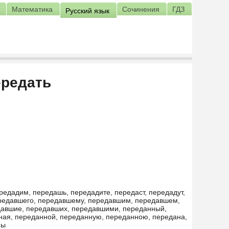
Математика
Сочинения
ГДЗ
Русский язык
ередать
редадим, передашь, передадите, передаст, передадут,
ередавшего, передавшему, передавшим, передавшем,
авшие, передавших, передавшими, переданный,
ная, переданной, переданную, переданною, передана,
ны