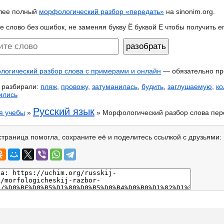
лее полный
морфологический разбор «передать»
на sinonim.org.
е слово без ошибок, не заменяя букву Ё буквой Е чтобы получить 
огический разбор слова с примерами и онлайн
— обязательно пр
 разбирали:
пляж
,
провожу
,
затуманилась
,
будить
,
заглушаемую
,
ко
ились
Русский язык
я учебы
»
» Морфологический разбор слова пер
страница помогла, сохраните её и поделитесь ссылкой с друзьями: