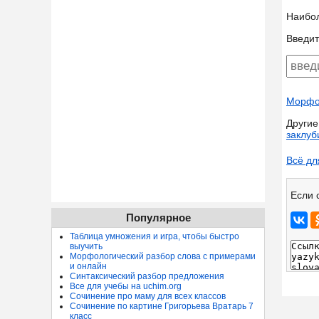
Наибо
Введит
Морфол
Другие
заклуб
Всё дл
Если 
Популярное
Таблица умножения и игра, чтобы быстро
выучить
Морфологический разбор слова с примерами
и онлайн
Синтаксический разбор предложения
Все для учебы на uchim.org
Сочинение про маму для всех классов
Сочинение по картине Григорьева Вратарь 7
класс