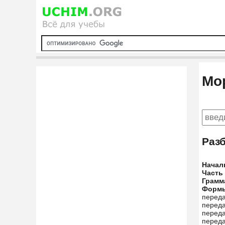
Мо
Раз
Начал
Часть
Грамм
Форм
переда
переда
переда
переда