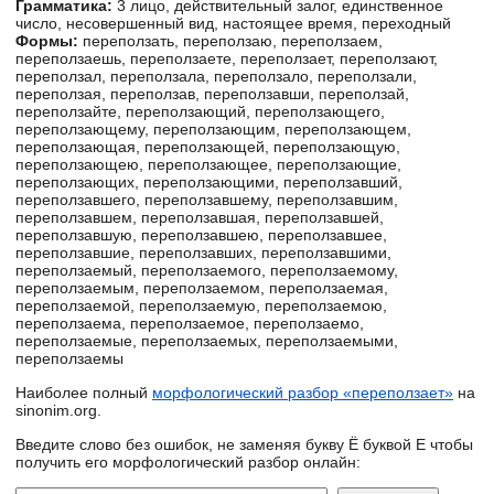
Грамматика:
3 лицо, действительный залог, единственное
число, несовершенный вид, настоящее время, переходный
Формы:
переползать, переползаю, переползаем,
переползаешь, переползаете, переползает, переползают,
переползал, переползала, переползало, переползали,
переползая, переползав, переползавши, переползай,
переползайте, переползающий, переползающего,
переползающему, переползающим, переползающем,
переползающая, переползающей, переползающую,
переползающею, переползающее, переползающие,
переползающих, переползающими, переползавший,
переползавшего, переползавшему, переползавшим,
переползавшем, переползавшая, переползавшей,
переползавшую, переползавшею, переползавшее,
переползавшие, переползавших, переползавшими,
переползаемый, переползаемого, переползаемому,
переползаемым, переползаемом, переползаемая,
переползаемой, переползаемую, переползаемою,
переползаема, переползаемое, переползаемо,
переползаемые, переползаемых, переползаемыми,
переползаемы
Наиболее полный
морфологический разбор «переползает»
на
sinonim.org.
Введите слово без ошибок, не заменяя букву Ё буквой Е чтобы
получить его морфологический разбор онлайн: