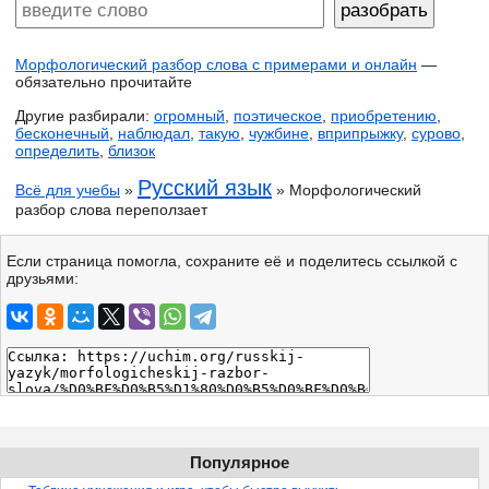
Морфологический разбор слова с примерами и онлайн
—
обязательно прочитайте
Другие разбирали:
огромный
,
поэтическое
,
приобретению
,
бесконечный
,
наблюдал
,
такую
,
чужбине
,
вприпрыжку
,
сурово
,
определить
,
близок
Русский язык
Всё для учебы
»
» Морфологический
разбор слова переползает
Если страница помогла, сохраните её и поделитесь ссылкой с
друзьями:
Популярное