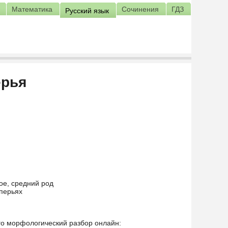
Математика
Сочинения
ГДЗ
Русский язык
ерья
ое, средний род
 перьях
его морфологический разбор онлайн: