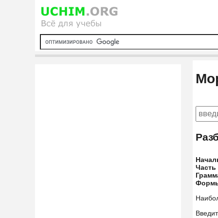
Мо
Раз
Начал
Часть
Грамм
Форм
Наибо
Введит