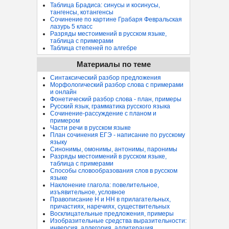
Таблица Брадиса: синусы и косинусы,
тангенсы, котангенсы
Сочинение по картине Грабаря Февральская
лазурь 5 класс
Разряды местоимений в русском языке,
таблица с примерами
Таблица степеней по алгебре
Материалы по теме
Синтаксический разбор предложения
Морфологический разбор слова с примерами
и онлайн
Фонетический разбор слова - план, примеры
Русский язык, грамматика русского языка
Сочинение-рассуждение с планом и
примером
Части речи в русском языке
План сочинения ЕГЭ - написание по русскому
языку
Синонимы, омонимы, антонимы, паронимы
Разряды местоимений в русском языке,
таблица с примерами
Способы словообразования слов в русском
языке
Наклонение глагола: повелительное,
изъявительное, условное
Правописание Н и НН в прилагательных,
причастиях, наречиях, существительных
Восклицательные предложения, примеры
Изобразительные средства выразительности:
инверсия, аллегория, аллитерация...