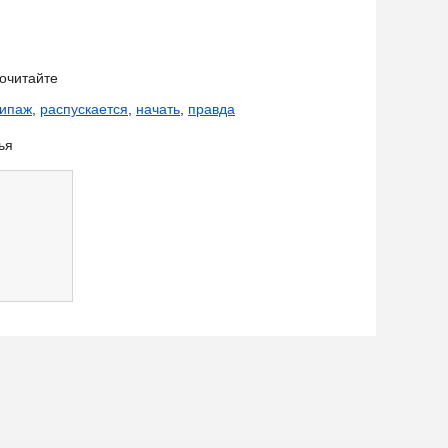
очитайте
кипаж
,
распускается
,
начать
,
правда
ья