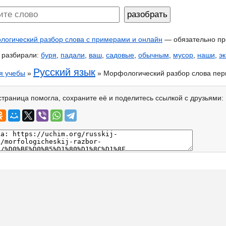
огический разбор слова с примерами и онлайн
— обязательно пр
 разбирали:
буря
,
падали
,
ваш
,
садовые
,
обычным
,
мусор
,
наши
,
э
Русский язык
я учебы
»
» Морфологический разбор слова пер
страница помогла, сохраните её и поделитесь ссылкой с друзьями: