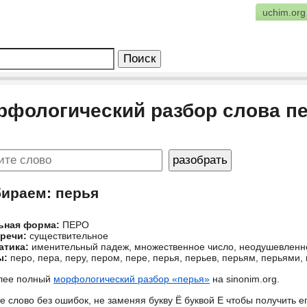
uchim.org
рфологический разбор слова п
бираем: перья
ьная форма:
ПЕРО
 речи:
существительное
атика:
именительный падеж, множественное число, неодушевленн
ы:
перо, пера, перу, пером, пере, перья, перьев, перьям, перьями,
лее полный
морфологический разбор «перья»
на sinonim.org.
е слово без ошибок, не заменяя букву Ё буквой Е чтобы получить 