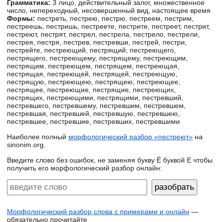
Грамматика:
3 лицо, действительный залог, множественное
число, непереходный, несовершенный вид, настоящее время
Формы:
пестреть, пестрею, пестрю, пестреем, пестрим,
пестреешь, пестришь, пестреете, пестрите, пестреет, пестрит,
пестреют, пестрят, пестрел, пестрела, пестрело, пестрели,
пестрея, пестря, пестрев, пестревши, пестрей, пестри,
пестрейте, пестреющий, пестрящий, пестреющего,
пестрящего, пестреющему, пестрящему, пестреющим,
пестрящим, пестреющем, пестрящем, пестреющая,
пестрящая, пестреющей, пестрящей, пестреющую,
пестрящую, пестреющею, пестрящею, пестреющее,
пестрящее, пестреющие, пестрящие, пестреющих,
пестрящих, пестреющими, пестрящими, пестревший,
пестревшего, пестревшему, пестревшим, пестревшем,
пестревшая, пестревшей, пестревшую, пестревшею,
пестревшее, пестревшие, пестревших, пестревшими
Наиболее полный
морфологический разбор «пестреют»
на
sinonim.org.
Введите слово без ошибок, не заменяя букву Ё буквой Е чтобы
получить его морфологический разбор онлайн:
Морфологический разбор слова с примерами и онлайн
—
обязательно прочитайте