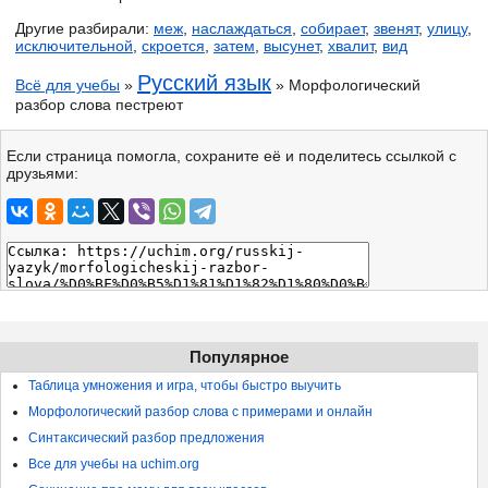
Другие разбирали:
меж
,
наслаждаться
,
собирает
,
звенят
,
улицу
,
исключительной
,
скроется
,
затем
,
высунет
,
хвалит
,
вид
Русский язык
Всё для учебы
»
» Морфологический
разбор слова пестреют
Если страница помогла, сохраните её и поделитесь ссылкой с
друзьями:
Популярное
Таблица умножения и игра, чтобы быстро выучить
Морфологический разбор слова с примерами и онлайн
Синтаксический разбор предложения
Все для учебы на uchim.org