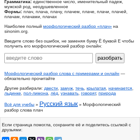
Грамматика:
единственное число, именительный падеж,
мужской род, неодушевленное
Формы:
плач, плача, плачу, плачем, плаче, плачи, плачей,
плачам, плачами, плачах
Наиболее полный
морфологический разбор «плач»
на
sinonim.org.
Введите слово без ошибок, не заменяя букву Ё буквой Е чтобы
получить его морфологический разбор онлайн:
Морфологический разбор слова с примерами и онлайн
—
обязательно прочитайте
Другие разбирали:
двести
,
замуж
,
течь
,
крылатая
,
начинается
,
льдинке
,
пол-лимона
,
лёд
,
узнавать
,
говорят
,
природа
Русский язык
Всё для учебы
»
» Морфологический
разбор слова плач
Если страница помогла, сохраните её и поделитесь ссылкой с
друзьями: