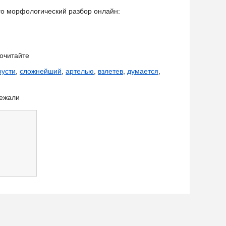
его морфологический разбор онлайн:
очитайте
русти
,
сложнейший
,
артелью
,
взлетев
,
думается
,
бежали