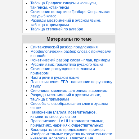
Таблица Брадиса: синусы и косинусы,
тангенсы, котангенсы
Сочинение по картине Грабаря Февральская
лазурь 5 класс
Разряды местоимений в русском языке,
таблица с примерами
Таблица степеней по алгебре
Материалы по теме
Синтаксический разбор предложения
Морфологический разбор слова с примерами
и онлайн
Фонетический разбор слова - план, примеры
Русский язык, грамматика русского языка
Сочинение-рассуждение с планом и
примером
Части речи в русском языке
План сочинения ЕГЭ - написание по русскому
языку
Синонимы, омонимы, антонимы, паронимы
Разряды местоимений в русском языке,
таблица с примерами
Способы словообразования слов в русском
языке
Наклонение глагола: повелительное,
изъявительное, условное
Правописание Н и НН в прилагательных,
причастиях, наречиях, существительных
Восклицательные предложения, примеры
Изобразительные средства выразительности:
инверсия, аллегория, аллитерация...