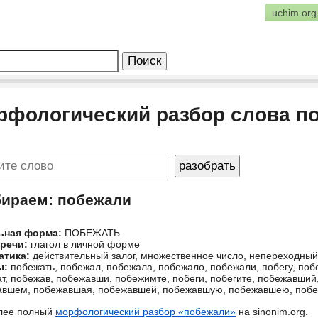
uchim.org
рфологический разбор слова п
бираем: побежали
ьная форма:
ПОБЕЖАТЬ
 речи:
глагол в личной форме
атика:
действительный залог, множественное число, непереходны
ы:
побежать, побежал, побежала, побежало, побежали, побегу, побе
т, побежав, побежавши, побежимте, побеги, побегите, побежавши
авшем, побежавшая, побежавшей, побежавшую, побежавшею, поб
лее полный
морфологический разбор «побежали»
на sinonim.org.