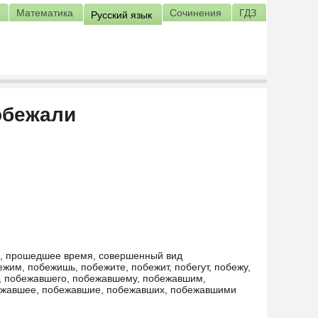
Математика
Сочинения
ГДЗ
Русский язык
обежали
й, прошедшее время, совершенный вид
жим, побежишь, побежите, побежит, побегут, побежу,
й, побежавшего, побежавшему, побежавшим,
ежавшее, побежавшие, побежавших, побежавшими