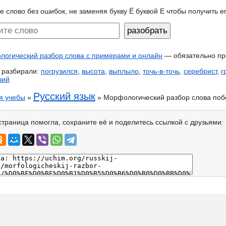
е слово без ошибок, не заменяя букву Ё буквой Е чтобы получить 
огический разбор слова с примерами и онлайн
— обязательно пр
 разбирали:
погрузился
,
высота
,
выплыло
,
точь-в-точь
,
серебрист
,
г
ший
Русский язык
я учебы
»
» Морфологический разбор слова по
страница помогла, сохраните её и поделитесь ссылкой с друзьями: