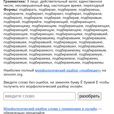
Грамматика:
3 лицо, действительный залог, единственное
число, несовершенный вид, настоящее время, переходный
Формы:
подбирать, подбираю, подбираем, подбираешь,
подбираете, подбирает, подбирают, подбирал, подбирала,
подбирало, подбирали, подбирая, подбирав, подбиравши,
подбирай, подбирайте, подбирающий, подбирающего,
подбирающему, подбирающим, подбирающем, подбирающая,
подбирающей, подбирающую, подбирающею, подбирающее,
подбирающие, подбирающих, подбирающими, подбиравший,
подбиравшего, подбиравшему, подбиравшим, подбиравшем,
подбиравшая, подбиравшей, подбиравшую, подбиравшею,
подбиравшее, подбиравшие, подбиравших, подбиравшими,
подбираемый, подбираемого, подбираемому, подбираемым,
подбираемом, подбираемая, подбираемой, подбираемую,
подбираемою, подбираема, подбираемое, подбираемо,
подбираемые, подбираемых, подбираемыми, подбираемы
Наиболее полный
морфологический разбор «подбирает»
на
sinonim.org.
Введите слово без ошибок, не заменяя букву Ё буквой Е чтобы
получить его морфологический разбор онлайн:
Морфологический разбор слова с примерами и онлайн
—
обязательно прочитайте