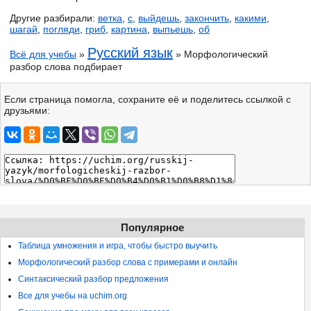
Другие разбирали:
ветка
,
с
,
выйдешь
,
закончить
,
какими
,
шагай
,
погляди
,
гриб
,
картина
,
выпьешь
,
об
Русский язык
Всё для учебы
»
» Морфологический
разбор слова подбирает
Если страница помогла, сохраните её и поделитесь ссылкой с
друзьями:
Популярное
Таблица умножения и игра, чтобы быстро выучить
Морфологический разбор слова с примерами и онлайн
Синтаксический разбор предложения
Все для учебы на uchim.org