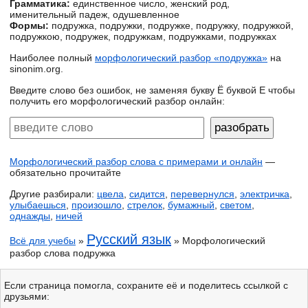
Грамматика:
единственное число, женский род,
именительный падеж, одушевленное
Формы:
подружка, подружки, подружке, подружку, подружкой,
подружкою, подружек, подружкам, подружками, подружках
Наиболее полный
морфологический разбор «подружка»
на
sinonim.org.
Введите слово без ошибок, не заменяя букву Ё буквой Е чтобы
получить его морфологический разбор онлайн:
Морфологический разбор слова с примерами и онлайн
—
обязательно прочитайте
Другие разбирали:
цвела
,
сидится
,
перевернулся
,
электричка
,
улыбаешься
,
произошло
,
стрелок
,
бумажный
,
светом
,
однажды
,
ничей
Русский язык
Всё для учебы
»
» Морфологический
разбор слова подружка
Если страница помогла, сохраните её и поделитесь ссылкой с
друзьями: