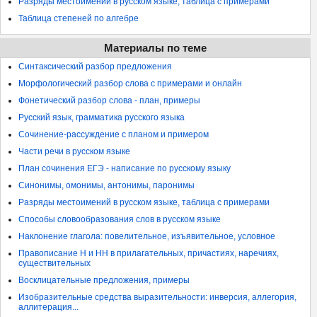
Разряды местоимений в русском языке, таблица с примерами
Таблица степеней по алгебре
Материалы по теме
Синтаксический разбор предложения
Морфологический разбор слова с примерами и онлайн
Фонетический разбор слова - план, примеры
Русский язык, грамматика русского языка
Сочинение-рассуждение с планом и примером
Части речи в русском языке
План сочинения ЕГЭ - написание по русскому языку
Синонимы, омонимы, антонимы, паронимы
Разряды местоимений в русском языке, таблица с примерами
Способы словообразования слов в русском языке
Наклонение глагола: повелительное, изъявительное, условное
Правописание Н и НН в прилагательных, причастиях, наречиях,
существительных
Восклицательные предложения, примеры
Изобразительные средства выразительности: инверсия, аллегория,
аллитерация...