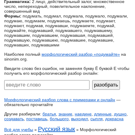
Грамматика:
2 лицо, действительный залог, множественное
число, непереходный, повелительное наклонение,
совершенный вид
Формы:
подумать, подумал, подумала, подумало, подумали,
подумаю, подумаем, подумаешь, подумаете, подумает,
подумают, подумав, подумавши, подумаемте, подумай,
подумайте, подумавший, подумавшего, подумавшему,
подумавшим, подумавшем, подумавшая, подумавшей,
подумавшую, подумавшею, подумавшее, подумавшие,
подумавших, подумавшими
Наиболее полный
морфологический разбор «подумайте»
на
sinonim.org.
Введите слово без ошибок, не заменяя букву Ё буквой Е чтобы
получить его морфологический разбор онлайн:
Морфологический разбор слова с примерами и онлайн
—
обязательно прочитайте
Другие разбирали:
братья
,
знание
,
наедине
,
длинные
,
душно
,
создавать
,
поставишь
,
большого
,
выходил
,
сыпля
,
докрасна
Русский язык
Всё для учебы
»
» Морфологический