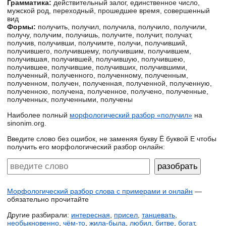
Грамматика:
действительный залог, единственное число,
мужской род, переходный, прошедшее время, совершенный
вид
Формы:
получить, получил, получила, получило, получили,
получу, получим, получишь, получите, получит, получат,
получив, получивши, получимте, получи, получивший,
получившего, получившему, получившим, получившем,
получившая, получившей, получившую, получившею,
получившее, получившие, получивших, получившими,
полученный, полученного, полученному, полученным,
полученном, получен, полученная, полученной, полученную,
полученною, получена, полученное, получено, полученные,
полученных, полученными, получены
Наиболее полный
морфологический разбор «получил»
на
sinonim.org.
Введите слово без ошибок, не заменяя букву Ё буквой Е чтобы
получить его морфологический разбор онлайн:
Морфологический разбор слова с примерами и онлайн
—
обязательно прочитайте
Другие разбирали:
интересная
,
присел
,
танцевать
,
необыкновенно
,
чём-то
,
жила-была
,
любил
,
битве
,
богат
,