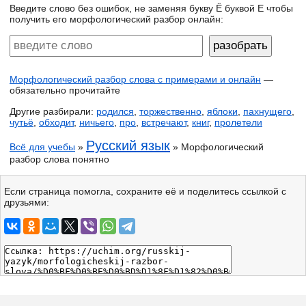
Введите слово без ошибок, не заменяя букву Ё буквой Е чтобы
получить его морфологический разбор онлайн:
Морфологический разбор слова с примерами и онлайн
—
обязательно прочитайте
Другие разбирали:
родился
,
торжественно
,
яблоки
,
пахнущего
,
чутьё
,
обходит
,
ничьего
,
про
,
встречают
,
книг
,
пролетели
Русский язык
Всё для учебы
»
» Морфологический
разбор слова понятно
Если страница помогла, сохраните её и поделитесь ссылкой с
друзьями: