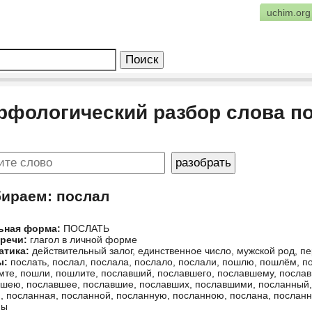
uchim.org
рфологический разбор слова п
бираем: послал
ьная форма:
ПОСЛАТЬ
 речи:
глагол в личной форме
атика:
действительный залог, единственное число, мужской род, 
ы:
послать, послал, послала, послало, послали, пошлю, пошлём, п
те, пошли, пошлите, пославший, пославшего, пославшему, посла
шею, пославшее, пославшие, пославших, пославшими, посланный,
, посланная, посланной, посланную, посланною, послана, послан
ны