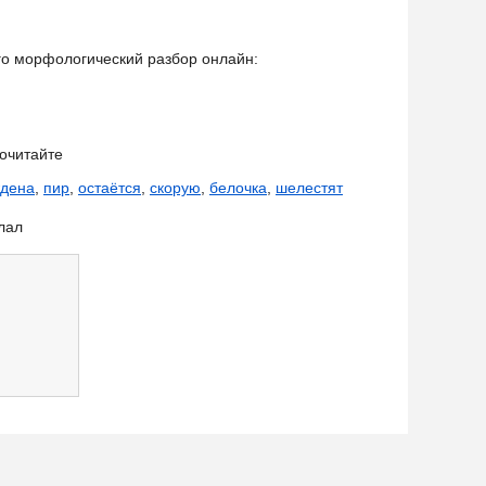
его морфологический разбор онлайн:
очитайте
ждена
,
пир
,
остаётся
,
скорую
,
белочка
,
шелестят
лал