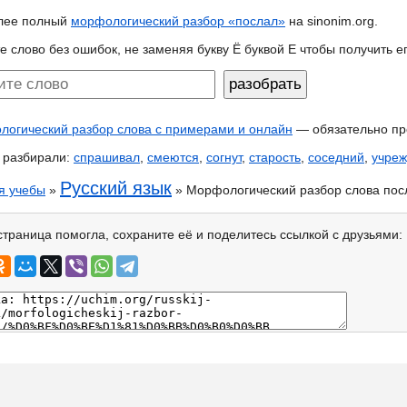
лее полный
морфологический разбор «послал»
на sinonim.org.
е слово без ошибок, не заменяя букву Ё буквой Е чтобы получить 
огический разбор слова с примерами и онлайн
— обязательно пр
 разбирали:
спрашивал
,
смеются
,
согнут
,
старость
,
соседний
,
учре
Русский язык
я учебы
»
» Морфологический разбор слова пос
страница помогла, сохраните её и поделитесь ссылкой с друзьями: