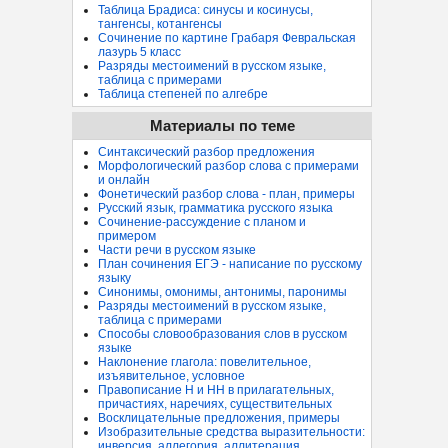
Таблица Брадиса: синусы и косинусы,
тангенсы, котангенсы
Сочинение по картине Грабаря Февральская
лазурь 5 класс
Разряды местоимений в русском языке,
таблица с примерами
Таблица степеней по алгебре
Материалы по теме
Синтаксический разбор предложения
Морфологический разбор слова с примерами
и онлайн
Фонетический разбор слова - план, примеры
Русский язык, грамматика русского языка
Сочинение-рассуждение с планом и
примером
Части речи в русском языке
План сочинения ЕГЭ - написание по русскому
языку
Синонимы, омонимы, антонимы, паронимы
Разряды местоимений в русском языке,
таблица с примерами
Способы словообразования слов в русском
языке
Наклонение глагола: повелительное,
изъявительное, условное
Правописание Н и НН в прилагательных,
причастиях, наречиях, существительных
Восклицательные предложения, примеры
Изобразительные средства выразительности:
инверсия, аллегория, аллитерация...