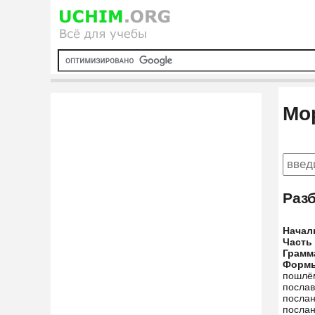
Мо
Раз
Начал
Часть
Грамм
Форм
пошлём
послав
послан
посла