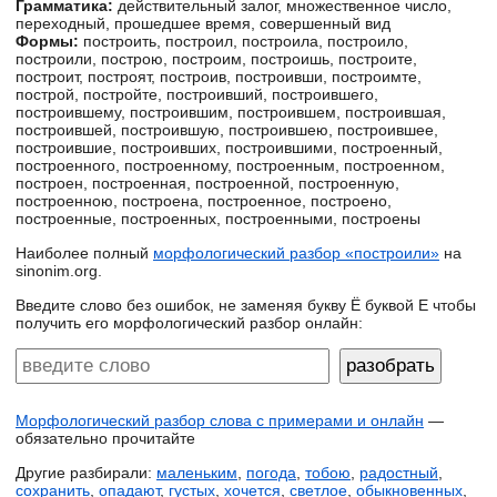
Грамматика:
действительный залог, множественное число,
переходный, прошедшее время, совершенный вид
Формы:
построить, построил, построила, построило,
построили, построю, построим, построишь, построите,
построит, построят, построив, построивши, построимте,
построй, постройте, построивший, построившего,
построившему, построившим, построившем, построившая,
построившей, построившую, построившею, построившее,
построившие, построивших, построившими, построенный,
построенного, построенному, построенным, построенном,
построен, построенная, построенной, построенную,
построенною, построена, построенное, построено,
построенные, построенных, построенными, построены
Наиболее полный
морфологический разбор «построили»
на
sinonim.org.
Введите слово без ошибок, не заменяя букву Ё буквой Е чтобы
получить его морфологический разбор онлайн:
Морфологический разбор слова с примерами и онлайн
—
обязательно прочитайте
Другие разбирали:
маленьким
,
погода
,
тобою
,
радостный
,
сохранить
,
опадают
,
густых
,
хочется
,
светлое
,
обыкновенных
,