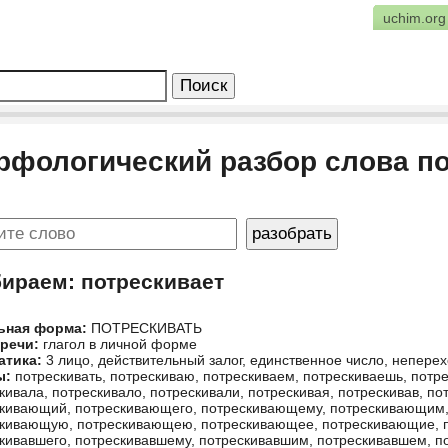
uchim.org
рфологический разбор слова по
бираем: потрескивает
ьная форма:
ПОТРЕСКИВАТЬ
 речи:
глагол в личной форме
атика:
3 лицо, действительный залог, единственное число, непер
ы:
потрескивать, потрескиваю, потрескиваем, потрескиваешь, потрес
кивала, потрескивало, потрескивали, потрескивая, потрескивав, по
кивающий, потрескивающего, потрескивающему, потрескивающим
кивающую, потрескивающею, потрескивающее, потрескивающие, 
кивавшего, потрескивавшему, потрескивавшим, потрескивавшем, п