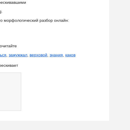
трескивавшими
g.
его морфологический разбор онлайн:
очитайте
ться
,
зажужжал
,
верховой
,
знания
,
каков
рескивает