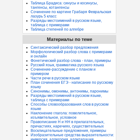
Таблица Брадиса: синусы и косинусы,
тангенсы, котангенсы
Сочинение по картине Грабаря Февральская
лазурь 5 класс
Разряды местоимений в русском языке,
таблица с примерами
Таблица степеней по алгебре
Материалы по теме
Синтаксический разбор предложения
Морфологический разбор слова с примерами
и онлайн
Фонетический разбор слова - план, примеры
Русский язык, грамматика русского языка
Сочинение-рассуждение с планом и
примером
Части речи в русском языке
План сочинения ЕГЭ - написание по русскому
языку
Синонимы, омонимы, антонимы, паронимы
Разряды местоимений в русском языке,
таблица с примерами
Способы словообразования слов в русском
языке
Наклонение глагола: повелительное,
изъявительное, условное
Правописание Н и НН в прилагательных,
причастиях, наречиях, существительных
Восклицательные предложения, примеры
Изобразительные средства выразительности:
инверсия, аллегория, аллитерация...