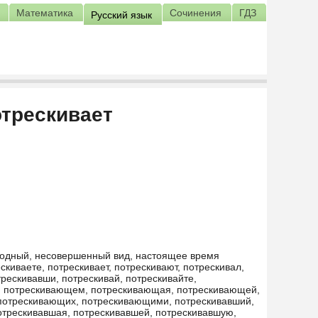
Математика
Сочинения
ГДЗ
Русский язык
трескивает
еходный, несовершенный вид, настоящее время
киваете, потрескивает, потрескивают, потрескивал,
трескивавши, потрескивай, потрескивайте,
, потрескивающем, потрескивающая, потрескивающей,
потрескивающих, потрескивающими, потрескивавший,
отрескивавшая, потрескивавшей, потрескивавшую,