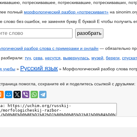
кивавшею, потрескивавшее, потрескивавшие, потрескивавших, по
лее полный
морфологический разбор «потрескивает»
на sinonim.or
е слово без ошибок, не заменяя букву Ё буквой Е чтобы получить 
огический разбор слова с примерами и онлайн
— обязательно пр
 разбирали:
туч
,
сева
,
несутся
,
вывернулась
,
музей
,
береги
,
спуска
Русский язык
я учебы
»
» Морфологический разбор слова пот
страница помогла, сохраните её и поделитесь ссылкой с друзьями: