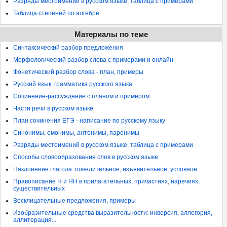
Разряды местоимений в русском языке, таблица с примерами
Таблица степеней по алгебре
Материалы по теме
Синтаксический разбор предложения
Морфологический разбор слова с примерами и онлайн
Фонетический разбор слова - план, примеры
Русский язык, грамматика русского языка
Сочинение-рассуждение с планом и примером
Части речи в русском языке
План сочинения ЕГЭ - написание по русскому языку
Синонимы, омонимы, антонимы, паронимы
Разряды местоимений в русском языке, таблица с примерами
Способы словообразования слов в русском языке
Наклонение глагола: повелительное, изъявительное, условное
Правописание Н и НН в прилагательных, причастиях, наречиях,
существительных
Восклицательные предложения, примеры
Изобразительные средства выразительности: инверсия, аллегория,
аллитерация...