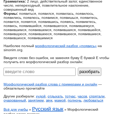
Грамматика:
2 лицо, действительный залог, единственное
число, непереходный, повелительное наклонение,
совершенный вид
Формы:
появиться, появился, появилась, появилось,
появились, появлюсь, появимся, появишься, появитесь,
появится, появятся, появившись, появясь, появимтесь,
появись, появившийся, появившегося, появившемуся,
появившимся, появившемся, появившаяся, появившейся,
появившуюся, появившеюся, появившееся, появившиеся,
появившихся, появившимися
Наиболее полный
морфологический разбор «появись»
на
sinonim.org.
Введите слово без ошибок, не заменяя букву Ё буквой Е чтобы
получить его морфологический разбор онлайн:
Морфологический разбор слова с примерами и онлайн
—
обязательно прочитайте
Другие разбирали:
худой
,
отдыхать
,
тотчас
,
часов
,
спрятали
,
очарованный
,
занятием
,
звук
,
мамой
,
полночь
,
любоваться
Русский язык
Всё для учебы
»
» Морфологический