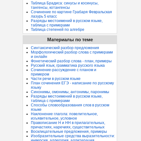
Таблица Брадиса: синусы и косинусы,
тангенсы, котангенсы
Сочинение по картине Грабаря Февральская
лазурь 5 класс
Разряды местоимений в русском языке,
таблица с примерами
Таблица степеней по алгебре
Материалы по теме
Синтаксический разбор предложения
Морфологический разбор слова с примерами
и онлайн
Фонетический разбор слова - план, примеры
Русский язык, грамматика русского языка
Сочинение-рассуждение с планом и
примером
Части речи в русском языке
План сочинения ЕГЭ - написание по русскому
языку
Синонимы, омонимы, антонимы, паронимы
Разряды местоимений в русском языке,
таблица с примерами
Способы словообразования слов в русском
языке
Наклонение глагола: повелительное,
изъявительное, условное
Правописание Н и НН в прилагательных,
причастиях, наречиях, существительных
Восклицательные предложения, примеры
Изобразительные средства выразительности:
инверсия, аллегория, аллитерация...