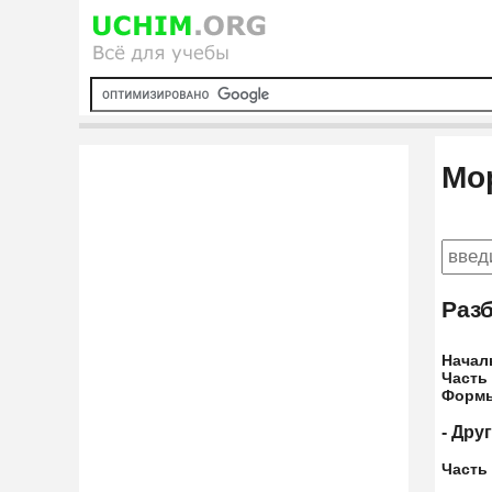
Мо
Раз
Начал
Часть
Форм
- Дру
Часть