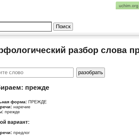
uchim.org
рфологический разбор слова п
бираем: прежде
ьная форма:
ПРЕЖДЕ
 речи:
наречие
ы:
прежде
гой вариант:
 речи:
предлог