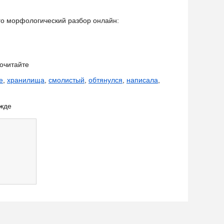
его морфологический разбор онлайн:
очитайте
е
,
хранилища
,
смолистый
,
обтянулся
,
написала
,
ежде