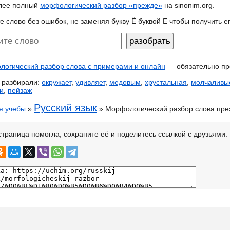
лее полный
морфологический разбор «прежде»
на sinonim.org.
е слово без ошибок, не заменяя букву Ё буквой Е чтобы получить 
огический разбор слова с примерами и онлайн
— обязательно пр
 разбирали:
окружает
,
удивляет
,
медовым
,
хрустальная
,
молчаливы
и
,
пейзаж
Русский язык
я учебы
»
» Морфологический разбор слова пр
страница помогла, сохраните её и поделитесь ссылкой с друзьями: