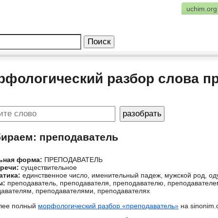
uchim.org
рфологический разбор слова п
бираем: преподаватель
ьная форма:
ПРЕПОДАВАТЕЛЬ
 речи:
существительное
атика:
единственное число, именительный падеж, мужской род, о
ы:
преподаватель, преподавателя, преподавателю, преподавателем
авателям, преподавателями, преподавателях
лее полный
морфологический разбор «преподаватель»
на sinonim.