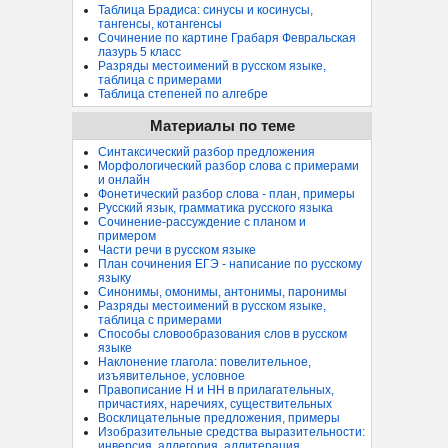
Таблица Брадиса: синусы и косинусы,
тангенсы, котангенсы
Сочинение по картине Грабаря Февральская
лазурь 5 класс
Разряды местоимений в русском языке,
таблица с примерами
Таблица степеней по алгебре
Материалы по теме
Синтаксический разбор предложения
Морфологический разбор слова с примерами
и онлайн
Фонетический разбор слова - план, примеры
Русский язык, грамматика русского языка
Сочинение-рассуждение с планом и
примером
Части речи в русском языке
План сочинения ЕГЭ - написание по русскому
языку
Синонимы, омонимы, антонимы, паронимы
Разряды местоимений в русском языке,
таблица с примерами
Способы словообразования слов в русском
языке
Наклонение глагола: повелительное,
изъявительное, условное
Правописание Н и НН в прилагательных,
причастиях, наречиях, существительных
Восклицательные предложения, примеры
Изобразительные средства выразительности:
инверсия, аллегория, аллитерация...