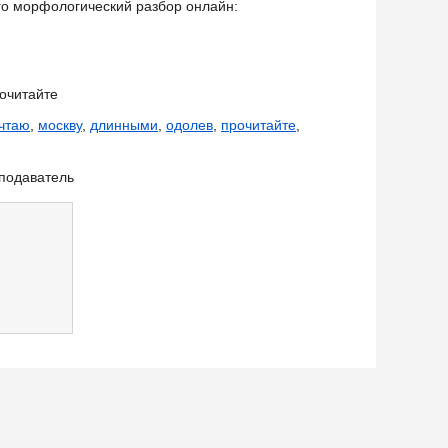
его морфологический разбор онлайн:
очитайте
чтаю
,
москву
,
длинными
,
одолев
,
прочитайте
,
подаватель