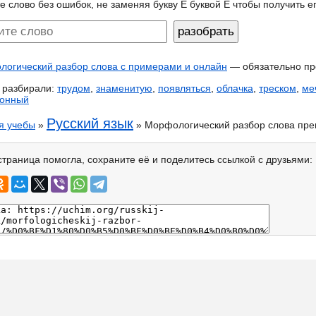
е слово без ошибок, не заменяя букву Ё буквой Е чтобы получить 
огический разбор слова с примерами и онлайн
— обязательно пр
 разбирали:
трудом
,
знаменитую
,
появляться
,
облачка
,
треском
,
ме
ионный
Русский язык
я учебы
»
» Морфологический разбор слова пре
страница помогла, сохраните её и поделитесь ссылкой с друзьями: