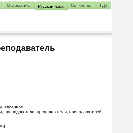
Математика
Сочинения
ГДЗ
Русский язык
реподаватель
душевленное
, преподавателе, преподаватели, преподавателей,
org.