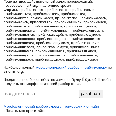
Грамматика:
действительный залог, непереходный,
несовершенный вид, настоящее время
Формы:
приближаться, приближаюсь, приближаемся,
приближаешься, приближаетесь, приближается,
приближаются, приближался, приближалась, приближалось,
приближались, приближаясь, приближавшись, приближайся,
приближайтесь, приближающийся, приближающегося,
приближающемуся, приближающимся, приближающемся,
приближающаяся, приближающейся, приближающуюся,
приближающеюся, приближающееся, приближающиеся,
приближающихся, приближающимися, приближавшийся,
приближавшегося, приближавшемуся, приближавшимся,
приближавшемся, приближавшаяся, приближавшейся,
приближавшуюся, приближавшеюся, приближавшееся,
приближавшиеся, приближавшихся, приближавшимися
Наиболее полный
морфологический разбор «приближаясь»
на
sinonim.org.
Введите слово без ошибок, не заменяя букву Ё буквой Е чтобы
получить его морфологический разбор онлайн:
Морфологический разбор слова с примерами и онлайн
—
обязательно прочитайте