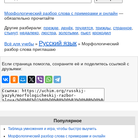
Морфологический разбор слова с примерами и онлайн
—
обязательно прочитайте
Другие разбирали:
прежде
,
денёк
,
трудятся
,
трижды
,
странное
,
стынут
,
недалеко
,
люстра
,
золотыми
,
пьют
,
крокодил
Русский язык
Всё для учебы
»
» Морфологический
разбор слова приглашаю
Если страница помогла, сохраните её и поделитесь ссылкой с
друзьями:
Популярное
Таблица умножения и игра, чтобы быстро выучить
Морфологический разбор слова с примерами и онлайн