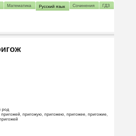
Математика
Сочинения
ГДЗ
Русский язык
ригож
й род
 пригожей, пригожую, пригожею, пригожее, пригожие,
опригожей