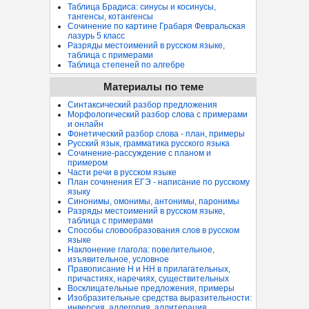
Таблица Брадиса: синусы и косинусы,
тангенсы, котангенсы
Сочинение по картине Грабаря Февральская
лазурь 5 класс
Разряды местоимений в русском языке,
таблица с примерами
Таблица степеней по алгебре
Материалы по теме
Синтаксический разбор предложения
Морфологический разбор слова с примерами
и онлайн
Фонетический разбор слова - план, примеры
Русский язык, грамматика русского языка
Сочинение-рассуждение с планом и
примером
Части речи в русском языке
План сочинения ЕГЭ - написание по русскому
языку
Синонимы, омонимы, антонимы, паронимы
Разряды местоимений в русском языке,
таблица с примерами
Способы словообразования слов в русском
языке
Наклонение глагола: повелительное,
изъявительное, условное
Правописание Н и НН в прилагательных,
причастиях, наречиях, существительных
Восклицательные предложения, примеры
Изобразительные средства выразительности:
инверсия, аллегория, аллитерация...