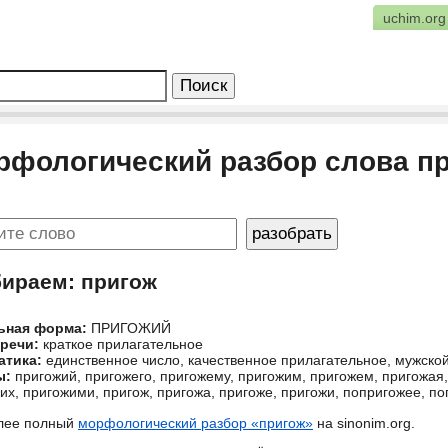
uchim.org
рфологический разбор слова п
бираем: пригож
ьная форма:
ПРИГОЖИЙ
 речи:
краткое прилагательное
атика:
единственное число, качественное прилагательное, мужско
ы:
пригожий, пригожего, пригожему, пригожим, пригожем, пригожая,
их, пригожими, пригож, пригожа, пригоже, пригожи, попригожее, п
лее полный
морфологический разбор «пригож»
на sinonim.org.