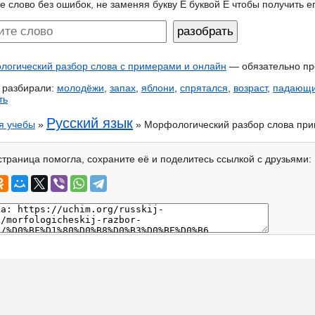
е слово без ошибок, не заменяя букву Ё буквой Е чтобы получить 
огический разбор слова с примерами и онлайн
— обязательно пр
 разбирали:
молодёжи
,
запах
,
яблони
,
спрятался
,
возраст
,
падающ
ть
Русский язык
я учебы
»
» Морфологический разбор слова при
страница помогла, сохраните её и поделитесь ссылкой с друзьями: