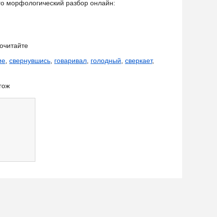
его морфологический разбор онлайн:
очитайте
ие
,
свернувшись
,
говаривал
,
голодный
,
сверкает
,
гож