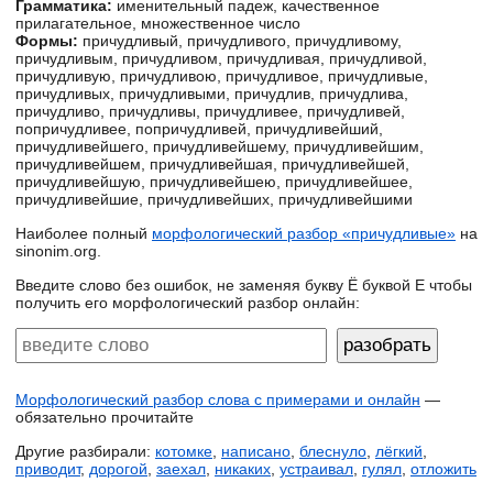
Грамматика:
именительный падеж, качественное
прилагательное, множественное число
Формы:
причудливый, причудливого, причудливому,
причудливым, причудливом, причудливая, причудливой,
причудливую, причудливою, причудливое, причудливые,
причудливых, причудливыми, причудлив, причудлива,
причудливо, причудливы, причудливее, причудливей,
попричудливее, попричудливей, причудливейший,
причудливейшего, причудливейшему, причудливейшим,
причудливейшем, причудливейшая, причудливейшей,
причудливейшую, причудливейшею, причудливейшее,
причудливейшие, причудливейших, причудливейшими
Наиболее полный
морфологический разбор «причудливые»
на
sinonim.org.
Введите слово без ошибок, не заменяя букву Ё буквой Е чтобы
получить его морфологический разбор онлайн:
Морфологический разбор слова с примерами и онлайн
—
обязательно прочитайте
Другие разбирали:
котомке
,
написано
,
блеснуло
,
лёгкий
,
приводит
,
дорогой
,
заехал
,
никаких
,
устраивал
,
гулял
,
отложить