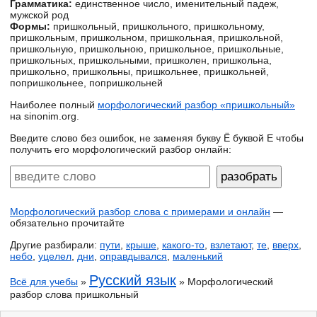
Грамматика:
единственное число, именительный падеж,
мужской род
Формы:
пришкольный, пришкольного, пришкольному,
пришкольным, пришкольном, пришкольная, пришкольной,
пришкольную, пришкольною, пришкольное, пришкольные,
пришкольных, пришкольными, пришколен, пришкольна,
пришкольно, пришкольны, пришкольнее, пришкольней,
попришкольнее, попришкольней
Наиболее полный
морфологический разбор «пришкольный»
на sinonim.org.
Введите слово без ошибок, не заменяя букву Ё буквой Е чтобы
получить его морфологический разбор онлайн:
Морфологический разбор слова с примерами и онлайн
—
обязательно прочитайте
Другие разбирали:
пути
,
крыше
,
какого-то
,
взлетают
,
те
,
вверх
,
небо
,
уцелел
,
дни
,
оправдывался
,
маленький
Русский язык
Всё для учебы
»
» Морфологический
разбор слова пришкольный