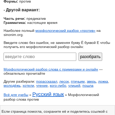
Формы:
против
- Другой вариант:
Часть речи:
предикатив
Грамматика:
настоящее время
Наиболее полный
морфологический разбор «против»
на
sinonim.org.
Введите слово без ошибок, не заменяя букву Ё буквой Е чтобы
получить его морфологический разбор онлайн:
Морфологический разбор слова с примерами и онлайн
—
обязательно прочитайте
Другие разбирали:
порассказал
,
лесок
,
птичьим
,
зверь
,
ложка
,
молодёжь
,
хотели
,
чтение
,
кого-либо
,
улицей
,
пошла
Русский язык
Всё для учебы
»
» Морфологический
разбор слова против
Если страница помогла, сохраните её и поделитесь ссылкой с