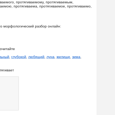
иваемого, протягиваемому, протягиваемым,
ваемою, протягиваема, протягиваемое, протягиваемо,
.
его морфологический разбор онлайн:
очитайте
льный
,
глубокой
,
любящий
,
луна
,
жилище
,
зима
,
тягивает