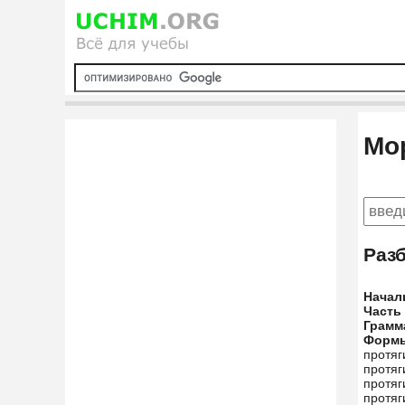
Мо
Раз
Начал
Часть
Грамм
Форм
протяг
протяг
протяг
протяг