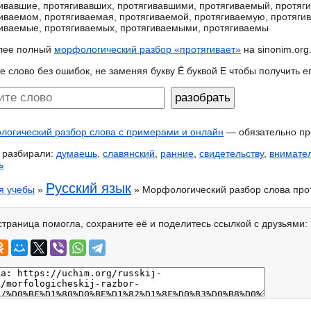
ивавшие, протягивавших, протягивавшими, протягиваемый, протяг
иваемом, протягиваемая, протягиваемой, протягиваемую, протяги
иваемые, протягиваемых, протягиваемыми, протягиваемы
лее полный
морфологический разбор «протягивает»
на sinonim.org
е слово без ошибок, не заменяя букву Ё буквой Е чтобы получить 
огический разбор слова с примерами и онлайн
— обязательно пр
 разбирали:
думаешь
,
славянский
,
ранние
,
свидетельству
,
внимате
ь
Русский язык
я учебы
»
» Морфологический разбор слова про
страница помогла, сохраните её и поделитесь ссылкой с друзьями: