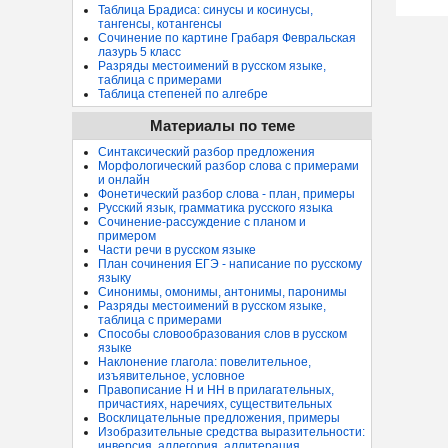
Таблица Брадиса: синусы и косинусы,
тангенсы, котангенсы
Сочинение по картине Грабаря Февральская
лазурь 5 класс
Разряды местоимений в русском языке,
таблица с примерами
Таблица степеней по алгебре
Материалы по теме
Синтаксический разбор предложения
Морфологический разбор слова с примерами
и онлайн
Фонетический разбор слова - план, примеры
Русский язык, грамматика русского языка
Сочинение-рассуждение с планом и
примером
Части речи в русском языке
План сочинения ЕГЭ - написание по русскому
языку
Синонимы, омонимы, антонимы, паронимы
Разряды местоимений в русском языке,
таблица с примерами
Способы словообразования слов в русском
языке
Наклонение глагола: повелительное,
изъявительное, условное
Правописание Н и НН в прилагательных,
причастиях, наречиях, существительных
Восклицательные предложения, примеры
Изобразительные средства выразительности:
инверсия, аллегория, аллитерация...