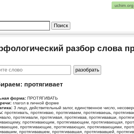
uchim.org
рфологический разбор слова пр
бираем: протягивает
ьная форма:
ПРОТЯГИВАТЬ
 речи:
глагол в личной форме
атика:
3 лицо, действительный залог, единственное число, несов
ы:
протягивать, протягиваю, протягиваем, протягиваешь, протягивае
ивало, протягивали, протягивая, протягивав, протягивавши, протя
ивающему, протягивающим, протягивающем, протягивающая, про
ивающее, протягивающие, протягивающих, протягивающими, протя
ивавшим, протягивавшем, протягивавшая, протягивавшей, протяги