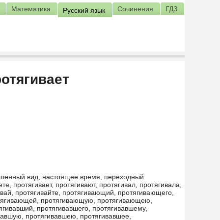
Математика
Сочинения
ГДЗ
Русский язык
отягивает
ершенный вид, настоящее время, переходный
те, протягивает, протягивают, протягивал, протягивала,
гивай, протягивайте, протягивающий, протягивающего,
тягивающей, протягивающую, протягивающею,
гивавший, протягивавшего, протягивавшему,
вавшую, протягивавшею, протягивавшее,