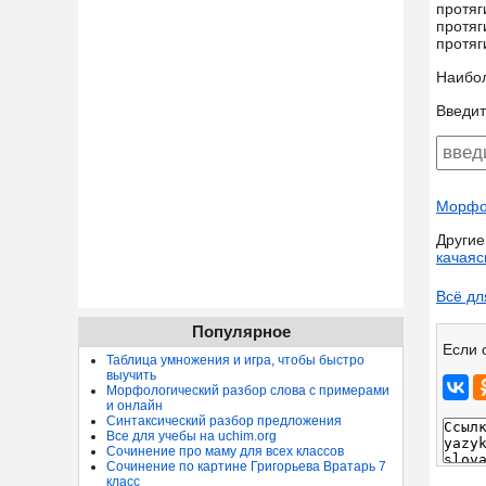
протяг
протяг
протяг
Наибо
Введит
Морфол
Другие
качаяс
Всё дл
Популярное
Если 
Таблица умножения и игра, чтобы быстро
выучить
Морфологический разбор слова с примерами
и онлайн
Синтаксический разбор предложения
Все для учебы на uchim.org
Сочинение про маму для всех классов
Сочинение по картине Григорьева Вратарь 7
класс