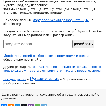
Грамматика:
именительный падеж, множественное число,
мужской род, одушевленное
Формы:
птенец, птенца, птенцу, птенцом, птенце, птенцы,
птенцов, птенцам, птенцами, птенцах
Наиболее полный
морфологический разбор «птенцы»
на
sinonim.org.
Введите слово без ошибок, не заменяя букву Ё буквой Е чтобы
получить его морфологический разбор онлайн:
Морфологический разбор слова с примерами и онлайн
—
обязательно прочитайте
Другие разбирали:
заплакала
,
песня
,
вкусный
,
собаки
,
любого
,
находишься
,
упирается
,
отправляется
,
входят
,
неверно
,
летел
Русский язык
Всё для учебы
»
» Морфологический
разбор слова птенцы
Если страница помогла, сохраните её и поделитесь ссылкой с
друзьями: