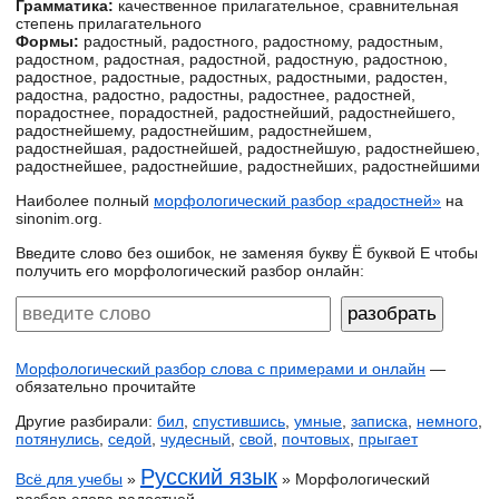
Грамматика:
качественное прилагательное, сравнительная
степень прилагательного
Формы:
радостный, радостного, радостному, радостным,
радостном, радостная, радостной, радостную, радостною,
радостное, радостные, радостных, радостными, радостен,
радостна, радостно, радостны, радостнее, радостней,
порадостнее, порадостней, радостнейший, радостнейшего,
радостнейшему, радостнейшим, радостнейшем,
радостнейшая, радостнейшей, радостнейшую, радостнейшею,
радостнейшее, радостнейшие, радостнейших, радостнейшими
Наиболее полный
морфологический разбор «радостней»
на
sinonim.org.
Введите слово без ошибок, не заменяя букву Ё буквой Е чтобы
получить его морфологический разбор онлайн:
Морфологический разбор слова с примерами и онлайн
—
обязательно прочитайте
Другие разбирали:
бил
,
спустившись
,
умные
,
записка
,
немного
,
потянулись
,
седой
,
чудесный
,
свой
,
почтовых
,
прыгает
Русский язык
Всё для учебы
»
» Морфологический