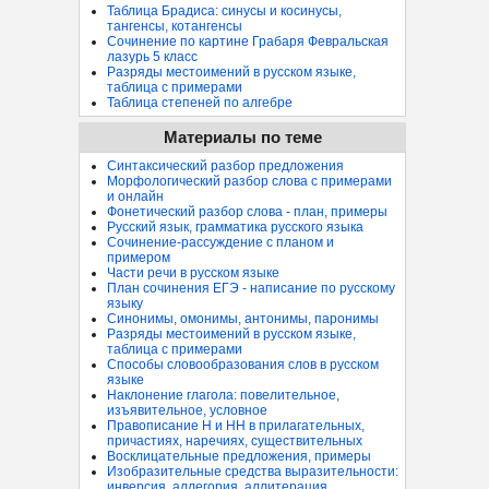
Таблица Брадиса: синусы и косинусы,
тангенсы, котангенсы
Сочинение по картине Грабаря Февральская
лазурь 5 класс
Разряды местоимений в русском языке,
таблица с примерами
Таблица степеней по алгебре
Материалы по теме
Синтаксический разбор предложения
Морфологический разбор слова с примерами
и онлайн
Фонетический разбор слова - план, примеры
Русский язык, грамматика русского языка
Сочинение-рассуждение с планом и
примером
Части речи в русском языке
План сочинения ЕГЭ - написание по русскому
языку
Синонимы, омонимы, антонимы, паронимы
Разряды местоимений в русском языке,
таблица с примерами
Способы словообразования слов в русском
языке
Наклонение глагола: повелительное,
изъявительное, условное
Правописание Н и НН в прилагательных,
причастиях, наречиях, существительных
Восклицательные предложения, примеры
Изобразительные средства выразительности:
инверсия, аллегория, аллитерация...