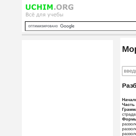
Мо
Раз
Начал
Часть
Грамм
страда
Форм
раззол
раззол
раззол