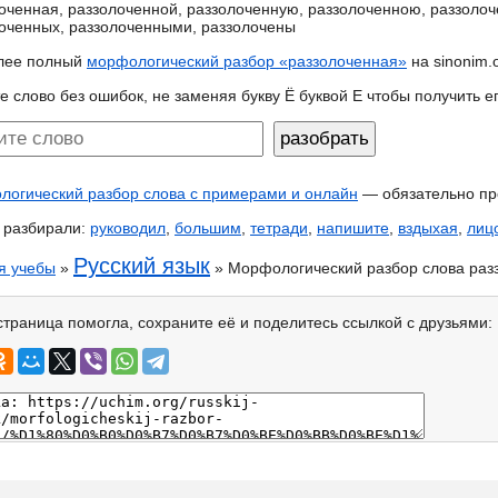
оченная, раззолоченной, раззолоченную, раззолоченною, раззолоч
оченных, раззолоченными, раззолочены
лее полный
морфологический разбор «раззолоченная»
на sinonim.o
е слово без ошибок, не заменяя букву Ё буквой Е чтобы получить 
огический разбор слова с примерами и онлайн
— обязательно пр
 разбирали:
руководил
,
большим
,
тетради
,
напишите
,
вздыхая
,
лиц
Русский язык
я учебы
»
» Морфологический разбор слова раз
страница помогла, сохраните её и поделитесь ссылкой с друзьями: