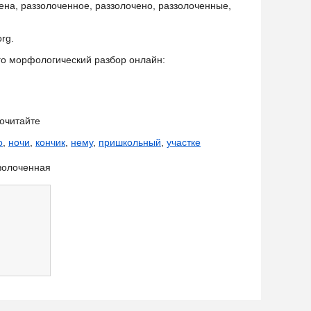
ена, раззолоченное, раззолочено, раззолоченные,
rg.
его морфологический разбор онлайн:
очитайте
о
,
ночи
,
кончик
,
нему
,
пришкольный
,
участке
золоченная