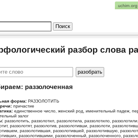
uchim.org
рфологический разбор слова р
бираем: раззолоченная
ьная форма:
РАЗЗОЛОТИТЬ
 речи:
причастие
атика:
единственное число, женский род, именительный падеж, п
тельный залог
ы:
раззолотить, раззолотил, раззолотила, раззолотило, раззолотили,
отит, раззолотят, раззолотив, раззолотивши, раззолоти, раззолоти
отившем, раззолотившая, раззолотившей, раззолотившую, раззоло
отивших, раззолотившими, раззолоченный, раззолоченного, раззол