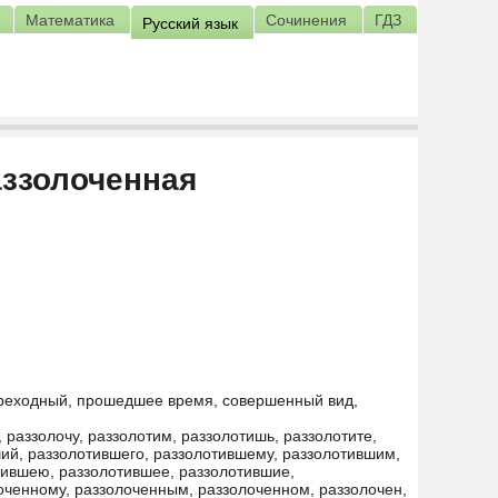
Математика
Сочинения
ГДЗ
Русский язык
аззолоченная
ереходный, прошедшее время, совершенный вид,
 раззолочу, раззолотим, раззолотишь, раззолотите,
вший, раззолотившего, раззолотившему, раззолотившим,
тившею, раззолотившее, раззолотившие,
оченному, раззолоченным, раззолоченном, раззолочен,