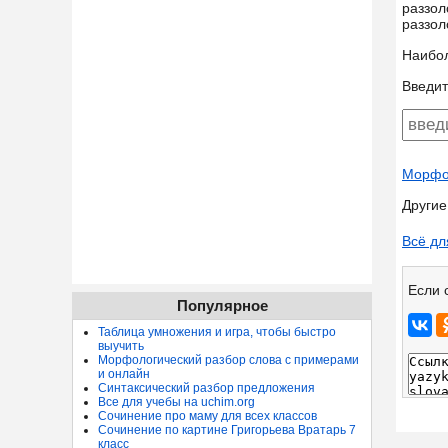
раззол
раззол
Наибо
Введит
Морфол
Другие
Всё дл
Если 
Популярное
Таблица умножения и игра, чтобы быстро
выучить
Морфологический разбор слова с примерами
и онлайн
Синтаксический разбор предложения
Все для учебы на uchim.org
Сочинение про маму для всех классов
Сочинение по картине Григорьева Вратарь 7
класс