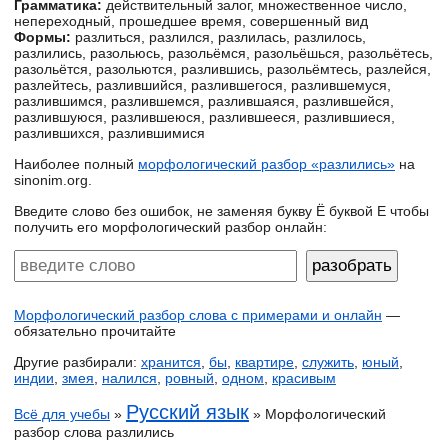
Грамматика:
действительный залог, множественное число,
непереходный, прошедшее время, совершенный вид
Формы:
разлиться, разлился, разлилась, разлилось,
разлились, разольюсь, разольёмся, разольёшься, разольётесь,
разольётся, разольются, разлившись, разольёмтесь, разлейся,
разлейтесь, разлившийся, разлившегося, разлившемуся,
разлившимся, разлившемся, разлившаяся, разлившейся,
разлившуюся, разлившеюся, разлившееся, разлившиеся,
разлившихся, разлившимися
Наиболее полный
морфологический разбор «разлились»
на
sinonim.org.
Введите слово без ошибок, не заменяя букву Ё буквой Е чтобы
получить его морфологический разбор онлайн:
Морфологический разбор слова с примерами и онлайн
—
обязательно прочитайте
Другие разбирали:
хранится
,
бы
,
квартире
,
служить
,
юный
,
индии
,
змея
,
налился
,
ровный
,
одном
,
красивым
Русский язык
Всё для учебы
»
» Морфологический
разбор слова разлились