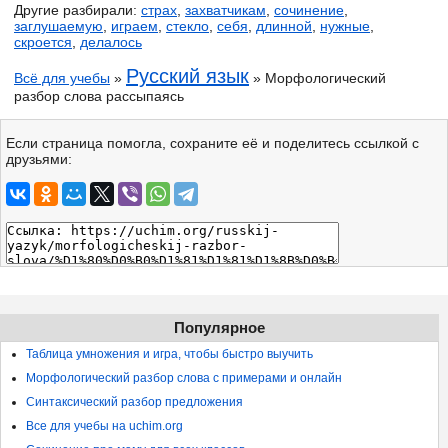
Другие разбирали:
страх
,
захватчикам
,
сочинение
,
заглушаемую
,
играем
,
стекло
,
себя
,
длинной
,
нужные
,
скроется
,
делалось
Русский язык
Всё для учебы
»
» Морфологический
разбор слова рассыпаясь
Если страница помогла, сохраните её и поделитесь ссылкой с
друзьями:
Популярное
Таблица умножения и игра, чтобы быстро выучить
Морфологический разбор слова с примерами и онлайн
Синтаксический разбор предложения
Все для учебы на uchim.org