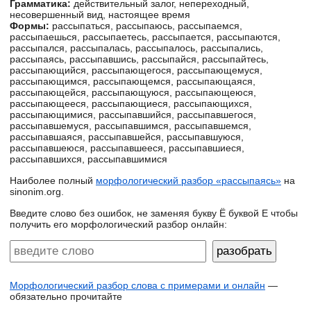
Грамматика:
действительный залог, непереходный,
несовершенный вид, настоящее время
Формы:
рассыпаться, рассыпаюсь, рассыпаемся,
рассыпаешься, рассыпаетесь, рассыпается, рассыпаются,
рассыпался, рассыпалась, рассыпалось, рассыпались,
рассыпаясь, рассыпавшись, рассыпайся, рассыпайтесь,
рассыпающийся, рассыпающегося, рассыпающемуся,
рассыпающимся, рассыпающемся, рассыпающаяся,
рассыпающейся, рассыпающуюся, рассыпающеюся,
рассыпающееся, рассыпающиеся, рассыпающихся,
рассыпающимися, рассыпавшийся, рассыпавшегося,
рассыпавшемуся, рассыпавшимся, рассыпавшемся,
рассыпавшаяся, рассыпавшейся, рассыпавшуюся,
рассыпавшеюся, рассыпавшееся, рассыпавшиеся,
рассыпавшихся, рассыпавшимися
Наиболее полный
морфологический разбор «рассыпаясь»
на
sinonim.org.
Введите слово без ошибок, не заменяя букву Ё буквой Е чтобы
получить его морфологический разбор онлайн:
Морфологический разбор слова с примерами и онлайн
—
обязательно прочитайте