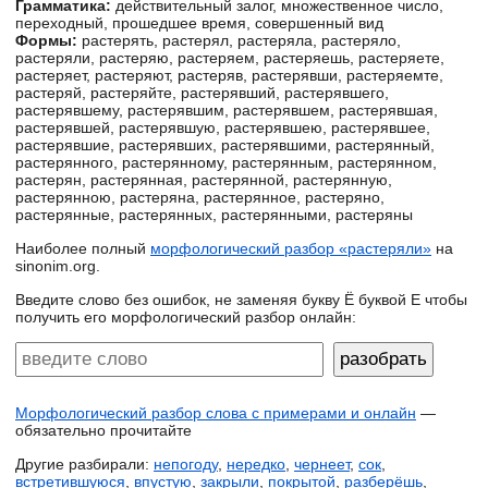
Грамматика:
действительный залог, множественное число,
переходный, прошедшее время, совершенный вид
Формы:
растерять, растерял, растеряла, растеряло,
растеряли, растеряю, растеряем, растеряешь, растеряете,
растеряет, растеряют, растеряв, растерявши, растеряемте,
растеряй, растеряйте, растерявший, растерявшего,
растерявшему, растерявшим, растерявшем, растерявшая,
растерявшей, растерявшую, растерявшею, растерявшее,
растерявшие, растерявших, растерявшими, растерянный,
растерянного, растерянному, растерянным, растерянном,
растерян, растерянная, растерянной, растерянную,
растерянною, растеряна, растерянное, растеряно,
растерянные, растерянных, растерянными, растеряны
Наиболее полный
морфологический разбор «растеряли»
на
sinonim.org.
Введите слово без ошибок, не заменяя букву Ё буквой Е чтобы
получить его морфологический разбор онлайн:
Морфологический разбор слова с примерами и онлайн
—
обязательно прочитайте
Другие разбирали:
непогоду
,
нередко
,
чернеет
,
сок
,
встретившуюся
,
впустую
,
закрыли
,
покрытой
,
разберёшь
,